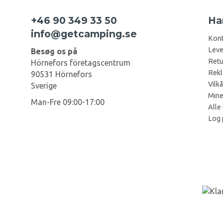
+46 90 349 33 50
Ha
info@getcamping.se
Kont
Leve
Besøg os på
Retu
Hörnefors företagscentrum
Rekl
90531 Hörnefors
Vilkå
Sverige
Mine
Man-Fre 09:00-17:00
Alle 
Log 