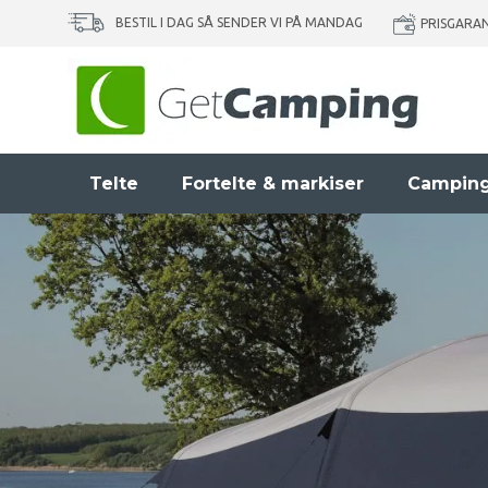
BESTIL I DAG SÅ SENDER VI PÅ MANDAG
PRISGARA
Telte
Fortelte & markiser
Camping