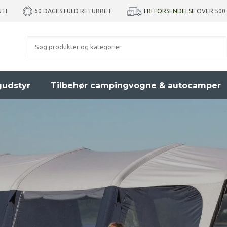
NTI
FRI FORSENDELSE
OVER 500
60 DAGES FULD RETURRET
udstyr
Tilbehør campingvogne & autocamper