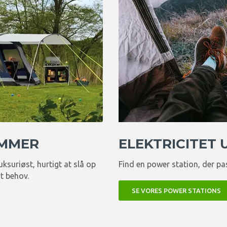
OMMER
ELEKTRICITET
luksuriøst, hurtigt at slå op
Find en power station, der pas
rt behov.
SE VORES POWER STATIONS