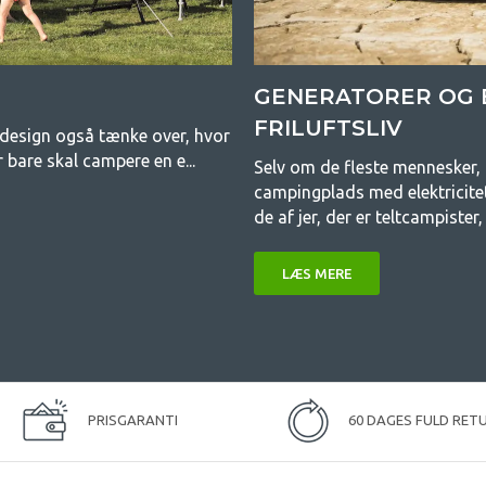
GENERATORER OG B
FRILUFTSLIV
g design også tænke over, hvor
 bare skal campere en e...
Selv om de fleste mennesker, d
campingplads med elektricitet,
de af jer, der er teltcampister, 
LÆS MERE
PRISGARANTI
60 DAGES FULD RET