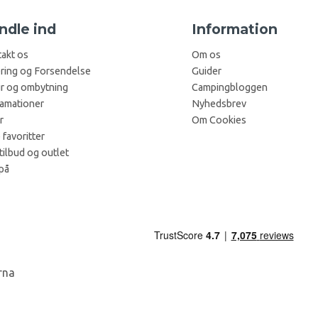
ndle ind
Information
akt os
Om os
ring og Forsendelse
Guider
r og ombytning
Campingbloggen
amationer
Nyhedsbrev
r
Om Cookies
 favoritter
tilbud og outlet
på