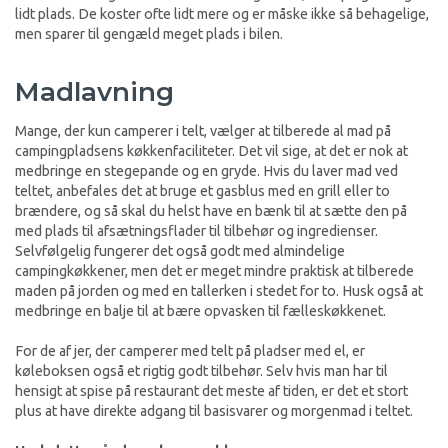
lidt plads. De koster ofte lidt mere og er måske ikke så behagelige,
men sparer til gengæld meget plads i bilen.
Madlavning
Mange, der kun camperer i telt, vælger at tilberede al mad på
campingpladsens køkkenfaciliteter. Det vil sige, at det er nok at
medbringe en stegepande og en gryde. Hvis du laver mad ved
teltet, anbefales det at bruge et gasblus med en grill eller to
brændere, og så skal du helst have en bænk til at sætte den på
med plads til afsætningsflader til tilbehør og ingredienser.
Selvfølgelig fungerer det også godt med almindelige
campingkøkkener, men det er meget mindre praktisk at tilberede
maden på jorden og med en tallerken i stedet for to. Husk også at
medbringe en balje til at bære opvasken til fælleskøkkenet.
For de af jer, der camperer med telt på pladser med el, er
køleboksen også et rigtig godt tilbehør. Selv hvis man har til
hensigt at spise på restaurant det meste af tiden, er det et stort
plus at have direkte adgang til basisvarer og morgenmad i teltet.