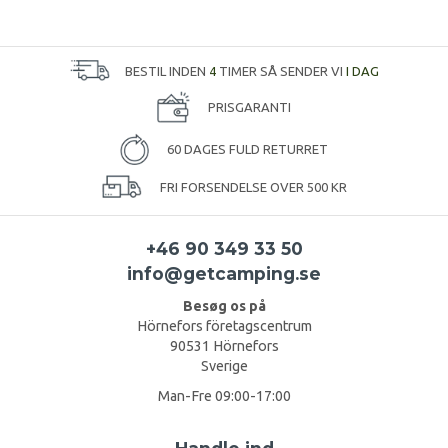
BESTIL INDEN
4
TIMER SÅ SENDER VI
I DAG
PRISGARANTI
60 DAGES FULD RETURRET
FRI FORSENDELSE OVER 500 KR
+46 90 349 33 50
info@getcamping.se
Besøg os på
Hörnefors företagscentrum
90531 Hörnefors
Sverige
Man-Fre 09:00-17:00