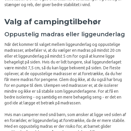
stænger og reb, der giver bedre stabilitet i vind.
Valg af campingtilbehør
Oppustelig madras eller liggeunderlag
Når det kommer til valget mellem liggeunderlag og oppustelige
madrasser, anbefaler vi, at du vælger en madras på mindst 20 cm
eller et liggeunderlag på mindst 5 cm for også at kunne ligge
behageligt på siden. Hvis du er lidt tungere, skal liggeunderlaget
være mindst 7,5 cm, så du kan ligge bekvemt på siden. De fleste
oplever, at de oppustelige madrasser er at foretrække, da du her
får mere madras for pengene. Glem dog ikke, at du også har brug
for en pumpe til dem. Ulempen ved madrasser er, at de isolerer
mindre og ikke er så stabile som liggeunderlagene. For at få en
bedre isolering - og samtidig en mere behagelig seng - er det en
god ide at lægge et betræk på madrassen.
Hvis man camperer med små børn, som ønsker at ligge ved siden af
en forælder, er liggeunderlag at foretrække, da de er mere stabile.
Med en oppustelig madras er der risiko for, at barnet glider