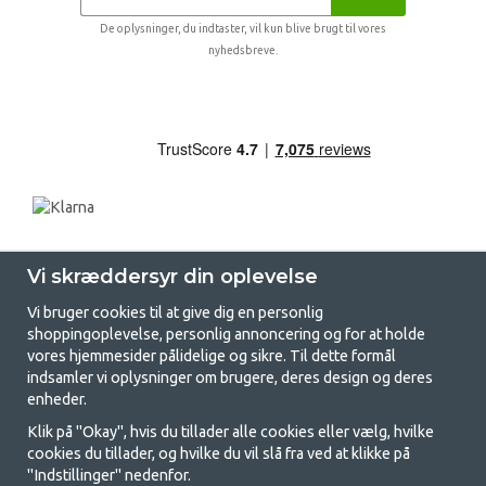
De oplysninger, du indtaster, vil kun blive brugt til vores
nyhedsbreve.
Vi skræddersyr din oplevelse
Vi bruger cookies til at give dig en personlig
shoppingoplevelse, personlig annoncering og for at holde
vores hjemmesider pålidelige og sikre. Til dette formål
indsamler vi oplysninger om brugere, deres design og deres
GetCamping.dk - Din butik for
enheder.
camping og friluftsliv
Klik på "Okay", hvis du tillader alle cookies eller vælg, hvilke
cookies du tillader, og hvilke du vil slå fra ved at klikke på
Camping kan enten være en livsstil eller en måde at samle familien på til
"Indstillinger" nedenfor.
et fælles eventyr. Uanset hvilken kategori du tilhører, finder du alt, du