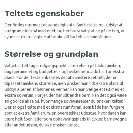
Teltets egenskaber
Der findes nærmest et uendeligt antal familietelte og -udstyr at
vælge imellem på markedet, og her har vi valgt at se på de ting, vi
synes er ekstra vigtige at tænke på før telt-campingferien.
Størrelse og grundplan
Valget af telt tager udgangspunkt i størrelsen på både familien,
bagagerummet og budgettet - og hvilket behov du har for ekstra
plads. For de fleste anbefales det at investere i et telt, der er
tilpasset familiens størrelse, men ønsker man lidt ekstra plads til
udstyr eller en af børnenes venner, kan man vælge et telt med et
ekstra soverum. For jer, der har lidt ældre børn, kan det også være
en god idé at se på, hvor mange soveværelser du ønsker i teltet.
Der er også telte med et ekstra rum foran, som både kan fungere
som et ekstra familierum, en overdækket udestue, hvor døren kan
være helt åben, eller som opbevaringsplads til cykler, barnevogne
eller andet udstyr, du ikke ønsker i teltet.