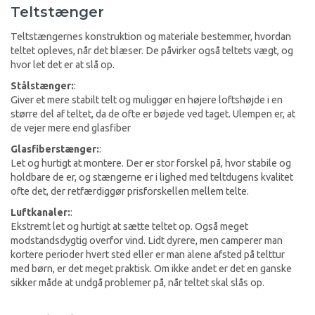
Teltstænger
Teltstængernes konstruktion og materiale bestemmer, hvordan
teltet opleves, når det blæser. De påvirker også teltets vægt, og
hvor let det er at slå op.
Stålstænger:
:
Giver et mere stabilt telt og muliggør en højere loftshøjde i en
større del af teltet, da de ofte er bøjede ved taget. Ulempen er, at
de vejer mere end glasfiber
Glasfiberstænger:
:
Let og hurtigt at montere. Der er stor forskel på, hvor stabile og
holdbare de er, og stængerne er i lighed med teltdugens kvalitet
ofte det, der retfærdiggør prisforskellen mellem telte.
Luftkanaler:
:
Ekstremt let og hurtigt at sætte teltet op. Også meget
modstandsdygtig overfor vind. Lidt dyrere, men camperer man
kortere perioder hvert sted eller er man alene afsted på telttur
med børn, er det meget praktisk. Om ikke andet er det en ganske
sikker måde at undgå problemer på, når teltet skal slås op.