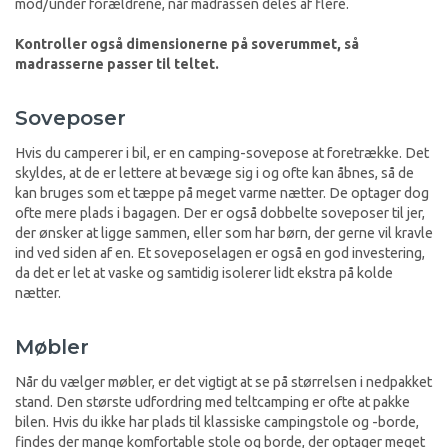
mod/under forældrene, når madrassen deles af flere.
Kontroller også dimensionerne på soverummet, så
madrasserne passer til teltet.
Soveposer
Hvis du camperer i bil, er en camping-sovepose at foretrække. Det
skyldes, at de er lettere at bevæge sig i og ofte kan åbnes, så de
kan bruges som et tæppe på meget varme nætter. De optager dog
ofte mere plads i bagagen. Der er også dobbelte soveposer til jer,
der ønsker at ligge sammen, eller som har børn, der gerne vil kravle
ind ved siden af en. Et soveposelagen er også en god investering,
da det er let at vaske og samtidig isolerer lidt ekstra på kolde
nætter.
Møbler
Når du vælger møbler, er det vigtigt at se på størrelsen i nedpakket
stand. Den største udfordring med teltcamping er ofte at pakke
bilen. Hvis du ikke har plads til klassiske campingstole og -borde,
findes der mange komfortable stole og borde, der optager meget