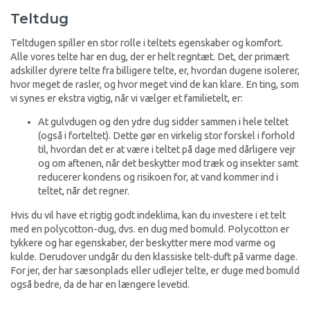
Teltdug
Teltdugen spiller en stor rolle i teltets egenskaber og komfort.
Alle vores telte har en dug, der er helt regntæt. Det, der primært
adskiller dyrere telte fra billigere telte, er, hvordan dugene isolerer,
hvor meget de rasler, og hvor meget vind de kan klare. En ting, som
vi synes er ekstra vigtig, når vi vælger et familietelt, er:
At gulvdugen og den ydre dug sidder sammen i hele teltet
(også i forteltet). Dette gør en virkelig stor forskel i forhold
til, hvordan det er at være i teltet på dage med dårligere vejr
og om aftenen, når det beskytter mod træk og insekter samt
reducerer kondens og risikoen for, at vand kommer ind i
teltet, når det regner.
Hvis du vil have et rigtig godt indeklima, kan du investere i et telt
med en polycotton-dug, dvs. en dug med bomuld. Polycotton er
tykkere og har egenskaber, der beskytter mere mod varme og
kulde. Derudover undgår du den klassiske telt-duft på varme dage.
For jer, der har sæsonplads eller udlejer telte, er duge med bomuld
også bedre, da de har en længere levetid.