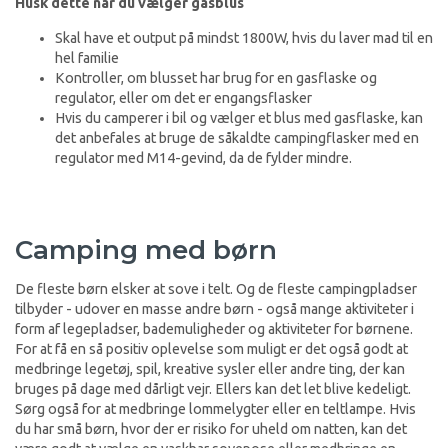
Husk dette når du vælger gasblus
Skal have et output på mindst 1800W, hvis du laver mad til en
hel familie
Kontroller, om blusset har brug for en gasflaske og
regulator, eller om det er engangsflasker
Hvis du camperer i bil og vælger et blus med gasflaske, kan
det anbefales at bruge de såkaldte campingflasker med en
regulator med M14-gevind, da de fylder mindre.
Camping med børn
De fleste børn elsker at sove i telt. Og de fleste campingpladser
tilbyder - udover en masse andre børn - også mange aktiviteter i
form af legepladser, bademuligheder og aktiviteter for børnene.
For at få en så positiv oplevelse som muligt er det også godt at
medbringe legetøj, spil, kreative sysler eller andre ting, der kan
bruges på dage med dårligt vejr. Ellers kan det let blive kedeligt.
Sørg også for at medbringe lommelygter eller en teltlampe. Hvis
du har små børn, hvor der er risiko for uheld om natten, kan det