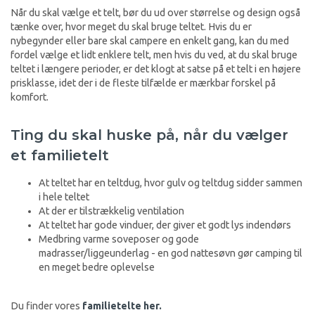
Når du skal vælge et telt, bør du ud over størrelse og design også
tænke over, hvor meget du skal bruge teltet. Hvis du er
nybegynder eller bare skal campere en enkelt gang, kan du med
fordel vælge et lidt enklere telt, men hvis du ved, at du skal bruge
teltet i længere perioder, er det klogt at satse på et telt i en højere
prisklasse, idet der i de fleste tilfælde er mærkbar forskel på
komfort.
Ting du skal huske på, når du vælger
et familietelt
At teltet har en teltdug, hvor gulv og teltdug sidder sammen
i hele teltet
At der er tilstrækkelig ventilation
At teltet har gode vinduer, der giver et godt lys indendørs
Medbring varme soveposer og gode
madrasser/liggeunderlag - en god nattesøvn gør camping til
en meget bedre oplevelse
Du finder vores
familietelte her.