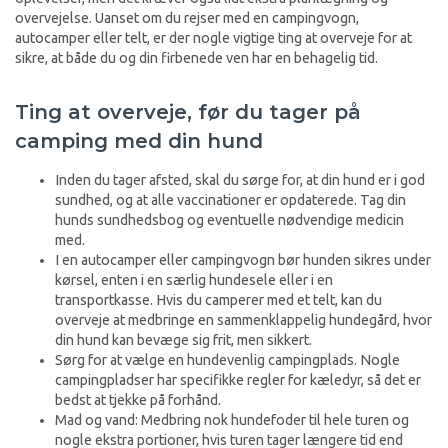
overvejelse. Uanset om du rejser med en campingvogn,
autocamper eller telt, er der nogle vigtige ting at overveje for at
sikre, at både du og din firbenede ven har en behagelig tid.
Ting at overveje, før du tager på
camping med din hund
Inden du tager afsted, skal du sørge for, at din hund er i god
sundhed, og at alle vaccinationer er opdaterede. Tag din
hunds sundhedsbog og eventuelle nødvendige medicin
med.
I en autocamper eller campingvogn bør hunden sikres under
kørsel, enten i en særlig hundesele eller i en
transportkasse. Hvis du camperer med et telt, kan du
overveje at medbringe en sammenklappelig hundegård, hvor
din hund kan bevæge sig frit, men sikkert.
Sørg for at vælge en hundevenlig campingplads. Nogle
campingpladser har specifikke regler for kæledyr, så det er
bedst at tjekke på forhånd.
Mad og vand: Medbring nok hundefoder til hele turen og
nogle ekstra portioner, hvis turen tager længere tid end