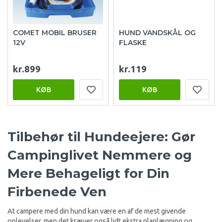
COMET MOBIL BRUSER
HUND VANDSKÅL OG
12V
FLASKE
kr.899
kr.119
KØB
KØB
Tilbehør til Hundeejere: Gør
Campinglivet Nemmere og
Mere Behageligt for Din
Firbenede Ven
At campere med din hund kan være en af de mest givende
oplevelser, men det kræver også lidt ekstra planlægning og