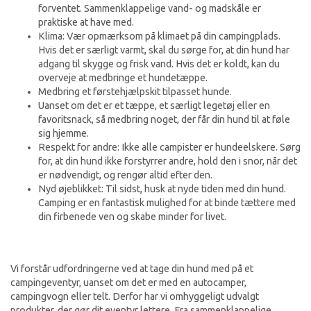
forventet. Sammenklappelige vand- og madskåle er
praktiske at have med.
Klima: Vær opmærksom på klimaet på din campingplads.
Hvis det er særligt varmt, skal du sørge for, at din hund har
adgang til skygge og frisk vand. Hvis det er koldt, kan du
overveje at medbringe et hundetæppe.
Medbring et førstehjælpskit tilpasset hunde.
Uanset om det er et tæppe, et særligt legetøj eller en
favoritsnack, så medbring noget, der får din hund til at føle
sig hjemme.
Respekt for andre: Ikke alle campister er hundeelskere. Sørg
for, at din hund ikke forstyrrer andre, hold den i snor, når det
er nødvendigt, og rengør altid efter den.
Nyd øjeblikket: Til sidst, husk at nyde tiden med din hund.
Camping er en fantastisk mulighed for at binde tættere med
din firbenede ven og skabe minder for livet.
Vi forstår udfordringerne ved at tage din hund med på et
campingeventyr, uanset om det er med en autocamper,
campingvogn eller telt. Derfor har vi omhyggeligt udvalgt
produkter, der gør dit eventyr lettere. Fra sammenklappelige