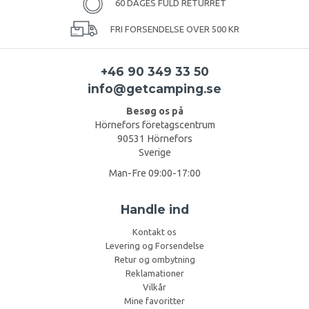
60 DAGES FULD RETURRET
FRI FORSENDELSE OVER 500 KR
+46 90 349 33 50
info@getcamping.se
Besøg os på
Hörnefors företagscentrum
90531 Hörnefors
Sverige
Man-Fre 09:00-17:00
Handle ind
Kontakt os
Levering og Forsendelse
Retur og ombytning
Reklamationer
Vilkår
Mine favoritter