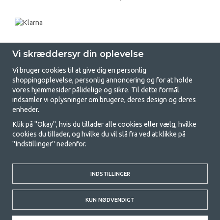
Vi skræddersyr din oplevelse
Vi bruger cookies til at give dig en personlig
shoppingoplevelse, personlig annoncering og for at holde
vores hjemmesider pålidelige og sikre. Til dette formål
indsamler vi oplysninger om brugere, deres design og deres
GetCamping.dk - Din butik for
enheder.
camping og friluftsliv
Klik på "Okay", hvis du tillader alle cookies eller vælg, hvilke
cookies du tillader, og hvilke du vil slå fra ved at klikke på
Camping kan enten være en livsstil eller en måde at samle familien på til
"Indstillinger" nedenfor.
et fælles eventyr. Uanset hvilken kategori du tilhører, finder du alt, du
har brug for af campingudstyr her hos os. Vi synes, at alle skal have råd
til at campere, så vi tilbyder rigtig gode priser på familietelte,
campingvogns-telte og alt andet udstyr til camping og friluftsliv. Vores
INDSTILLINGER
mål er at tilbyde det bedste campingudstyr med hensyn til kvalitet og
funktionalitet i hver priskategori. Du er velkommen til at kontakte os,
KUN NØDVENDIGT
hvis der er noget, du mangler eller vil vide mere om.
© 2020 GetCamping. All rights reserved.