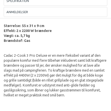
SPECIFIKATION
ANMELDELSER
Størrelse: 55 x 31 x 9 cm
Effekt: 2 x 2200 W brændere
Vægt: ca. 5,7 kg
Brændstof: Gas
Cadac 2-Cook 3 Pro Deluxe er en mere fleksibel variant af den
populære komfur med flere tilbehør inkluderet samt lidt kraftigere
brændere og passer til jer, der ønsker mulighed for at lave alle
slags mad på campingferien. To kraftige brændere med en samlet
effekt på 4400W (2 x 2200W) gør det muligt for dig at både koge
og grille samtidigt (både en rillet grillplade og en glat stegeplade
medfølger). Komfuret er udstyret med anti-glide fødder og
gaslågssikring, som åbner og lukker gasstrømmen til komfuret,
hvilket er meget praktisk med små børn.