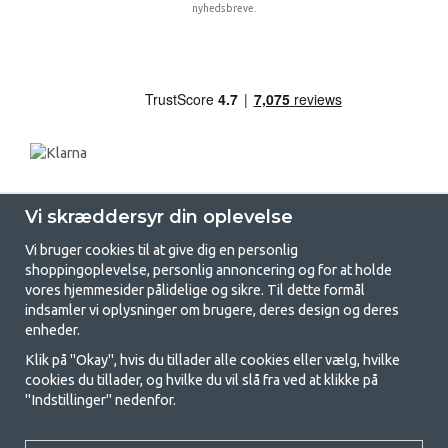
nyhedsbreve.
Vi skræddersyr din oplevelse
Vi bruger cookies til at give dig en personlig
shoppingoplevelse, personlig annoncering og for at holde
vores hjemmesider pålidelige og sikre. Til dette formål
indsamler vi oplysninger om brugere, deres design og deres
GetCamping.dk - Din butik for
enheder.
camping og friluftsliv
Klik på "Okay", hvis du tillader alle cookies eller vælg, hvilke
cookies du tillader, og hvilke du vil slå fra ved at klikke på
Camping kan enten være en livsstil eller en måde at samle familien på til
"Indstillinger" nedenfor.
et fælles eventyr. Uanset hvilken kategori du tilhører, finder du alt, du
har brug for af campingudstyr her hos os. Vi synes, at alle skal have råd
til at campere, så vi tilbyder rigtig gode priser på familietelte,