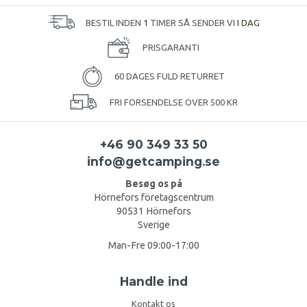
BESTIL INDEN
1
TIMER SÅ SENDER VI
I DAG
PRISGARANTI
60 DAGES FULD RETURRET
FRI FORSENDELSE OVER 500 KR
+46 90 349 33 50
info@getcamping.se
Besøg os på
Hörnefors företagscentrum
90531 Hörnefors
Sverige
Man-Fre 09:00-17:00
Handle ind
Kontakt os