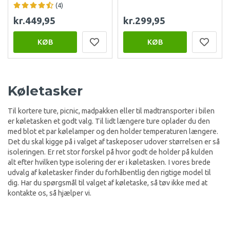
(4)
kr.449,95
kr.299,95
KØB
KØB
Køletasker
Til kortere ture, picnic, madpakken eller til madtransporter i bilen
er køletasken et godt valg. Til lidt længere ture oplader du den
med blot et par kølelamper og den holder temperaturen længere.
Det du skal kigge på i valget af taskeposer udover størrelsen er så
isoleringen. Er ret stor forskel på hvor godt de holder på kulden
alt efter hvilken type isolering der er i køletasken. I vores brede
udvalg af køletasker finder du forhåbentlig den rigtige model til
dig. Har du spørgsmål til valget af køletaske, så tøv ikke med at
kontakte os, så hjælper vi.