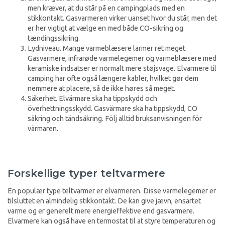
men kræver, at du står på en campingplads med en
stikkontakt. Gasvarmeren virker uanset hvor du står, men det
er her vigtigt at vælge en med både CO-sikring og
tændingssikring.
Lydniveau. Mange varmeblæsere larmer ret meget.
Gasvarmere, infrarøde varmelegemer og varmeblæsere med
keramiske indsatser er normalt mere støjsvage. Elvarmere til
camping har ofte også længere kabler, hvilket gør dem
nemmere at placere, så de ikke høres så meget.
Säkerhet. Elvärmare ska ha tippskydd och
överhettningsskydd. Gasvärmare ska ha tippskydd, CO
säkring och tändsäkring. Följ alltid bruksanvisningen för
värmaren.
Forskellige typer teltvarmere
En populær type teltvarmer er elvarmeren. Disse varmelegemer er
tilsluttet en almindelig stikkontakt. De kan give jævn, ensartet
varme og er generelt mere energieffektive end gasvarmere.
Elvarmere kan også have en termostat til at styre temperaturen og