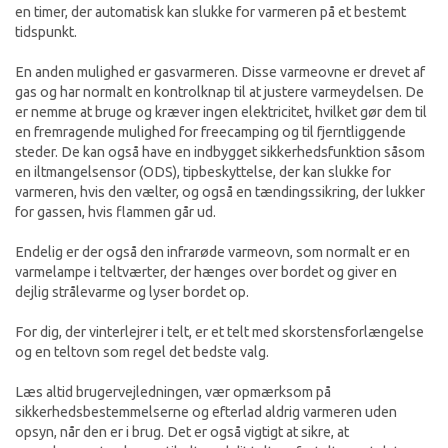
en timer, der automatisk kan slukke for varmeren på et bestemt
tidspunkt.
En anden mulighed er gasvarmeren. Disse varmeovne er drevet af
gas og har normalt en kontrolknap til at justere varmeydelsen. De
er nemme at bruge og kræver ingen elektricitet, hvilket gør dem til
en fremragende mulighed for freecamping og til fjerntliggende
steder. De kan også have en indbygget sikkerhedsfunktion såsom
en iltmangelsensor (ODS), tipbeskyttelse, der kan slukke for
varmeren, hvis den vælter, og også en tændingssikring, der lukker
for gassen, hvis flammen går ud.
Endelig er der også den infrarøde varmeovn, som normalt er en
varmelampe i teltværter, der hænges over bordet og giver en
dejlig strålevarme og lyser bordet op.
For dig, der vinterlejrer i telt, er et telt med skorstensforlængelse
og en teltovn som regel det bedste valg.
Læs altid brugervejledningen, vær opmærksom på
sikkerhedsbestemmelserne og efterlad aldrig varmeren uden
opsyn, når den er i brug. Det er også vigtigt at sikre, at