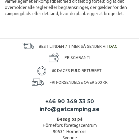
varmelegemet er kompatibelt med dit telt og fortelt, og at det
overholder alle regler eller begrænsninger, der gælder for den
campingplads eller det land, hvor du planlægger at bruge det.
BESTIL INDEN
7
TIMER SÅ SENDER VI
I DAG
PRISGARANTI
60 DAGES FULD RETURRET
FRI FORSENDELSE OVER 500 KR
+46 90 349 33 50
info@getcamping.se
Besøg os på
Hörnefors företagscentrum
90531 Hörnefors
Sverige