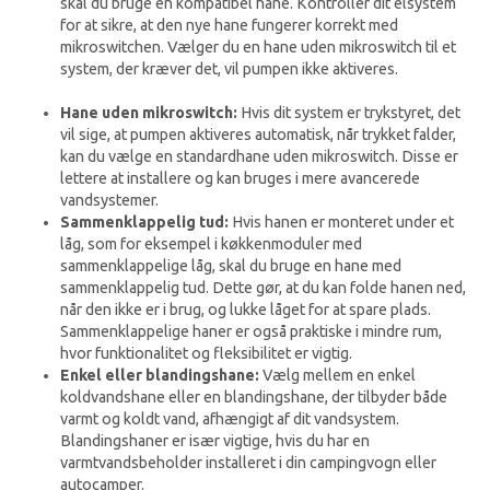
skal du bruge en kompatibel hane. Kontrollér dit elsystem
for at sikre, at den nye hane fungerer korrekt med
mikroswitchen. Vælger du en hane uden mikroswitch til et
system, der kræver det, vil pumpen ikke aktiveres.
Hane uden mikroswitch:
Hvis dit system er trykstyret, det
vil sige, at pumpen aktiveres automatisk, når trykket falder,
kan du vælge en standardhane uden mikroswitch. Disse er
lettere at installere og kan bruges i mere avancerede
vandsystemer.
Sammenklappelig tud:
Hvis hanen er monteret under et
låg, som for eksempel i køkkenmoduler med
sammenklappelige låg, skal du bruge en hane med
sammenklappelig tud. Dette gør, at du kan folde hanen ned,
når den ikke er i brug, og lukke låget for at spare plads.
Sammenklappelige haner er også praktiske i mindre rum,
hvor funktionalitet og fleksibilitet er vigtig.
Enkel eller blandingshane:
Vælg mellem en enkel
koldvandshane eller en blandingshane, der tilbyder både
varmt og koldt vand, afhængigt af dit vandsystem.
Blandingshaner er især vigtige, hvis du har en
varmtvandsbeholder installeret i din campingvogn eller
autocamper.