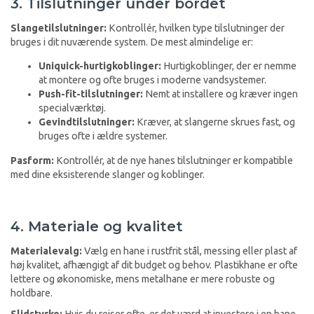
3. Tilslutninger under bordet
Slangetilslutninger:
Kontrollér, hvilken type tilslutninger der
bruges i dit nuværende system. De mest almindelige er:
Uniquick-hurtigkoblinger:
Hurtigkoblinger, der er nemme
at montere og ofte bruges i moderne vandsystemer.
Push-fit-tilslutninger:
Nemt at installere og kræver ingen
specialværktøj.
Gevindtilslutninger:
Kræver, at slangerne skrues fast, og
bruges ofte i ældre systemer.
Pasform:
Kontrollér, at de nye hanes tilslutninger er kompatible
med dine eksisterende slanger og koblinger.
4. Materiale og kvalitet
Materialevalg:
Vælg en hane i rustfrit stål, messing eller plast af
høj kvalitet, afhængigt af dit budget og behov. Plastikhane er ofte
lettere og økonomiske, mens metalhane er mere robuste og
holdbare.
Slidstyrke:
Hvis du rejser ofte, er det værd at investere i en hane