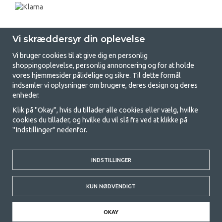
Vi skræddersyr din oplevelse
Vi bruger cookies til at give dig en personlig
shoppingoplevelse, personlig annoncering og for at holde
vores hjemmesider pålidelige og sikre. Til dette formål
indsamler vi oplysninger om brugere, deres design og deres
GetCamping.dk - Din butik for
enheder.
camping og friluftsliv
Klik på "Okay", hvis du tillader alle cookies eller vælg, hvilke
cookies du tillader, og hvilke du vil slå fra ved at klikke på
Camping kan enten være en livsstil eller en måde at samle familien på til
"Indstillinger" nedenfor.
et fælles eventyr. Uanset hvilken kategori du tilhører, finder du alt, du
har brug for af campingudstyr her hos os. Vi synes, at alle skal have råd
til at campere, så vi tilbyder rigtig gode priser på familietelte,
campingvogns-telte og alt andet udstyr til camping og friluftsliv. Vores
INDSTILLINGER
mål er at tilbyde det bedste campingudstyr med hensyn til kvalitet og
funktionalitet i hver priskategori. Du er velkommen til at kontakte os,
KUN NØDVENDIGT
hvis der er noget, du mangler eller vil vide mere om.
© 2020 GetCamping. All rights reserved.
OKAY