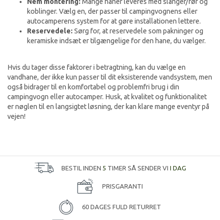
Nem montering:
Mange haner leveres med slanger/rør og
koblinger. Vælg en, der passer til campingvognens eller
autocamperens system for at gøre installationen lettere.
Reservedele:
Sørg for, at reservedele som pakninger og
keramiske indsæt er tilgængelige for den hane, du vælger.
Hvis du tager disse faktorer i betragtning, kan du vælge en
vandhane, der ikke kun passer til dit eksisterende vandsystem, men
også bidrager til en komfortabel og problemfri brug i din
campingvogn eller autocamper. Husk, at kvalitet og funktionalitet
er nøglen til en langsigtet løsning, der kan klare mange eventyr på
vejen!
BESTIL INDEN
5
TIMER SÅ SENDER VI
I DAG
PRISGARANTI
60 DAGES FULD RETURRET