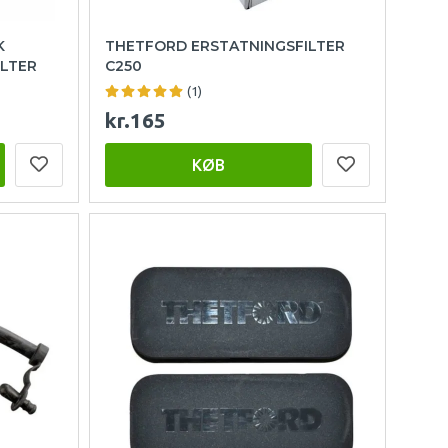
K
THETFORD ERSTATNINGSFILTER
ILTER
C250
(1)
kr.165
KØB