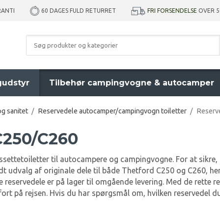
RANTI
FRI FORSENDELSE
OVER 5
60 DAGES FULD RETURRET
udstyr
Tilbehør campingvogne & autocamper
g sanitet
/
Reservedele autocamper/campingvogn toiletter
/
Reserv
C250/C260
tetoiletter til autocampere og campingvogne. For at sikre, at d
redt udvalg af originale dele til både Thetford C250 og C260, h
reservedele er på lager til omgående levering. Med de rette r
fort på rejsen. Hvis du har spørgsmål om, hvilken reservedel du