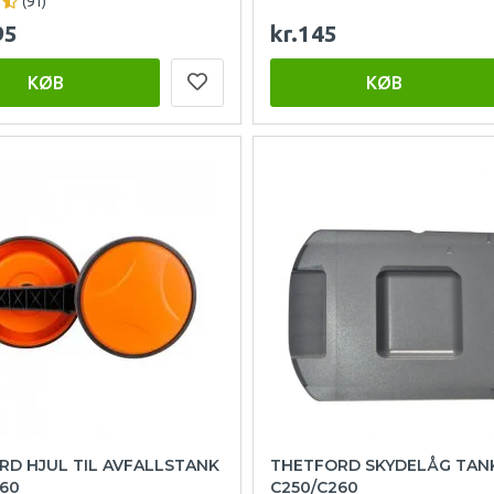
(91)
95
kr.145
KØB
KØB
RD HJUL TIL AVFALLSTANK
THETFORD SKYDELÅG TAN
60
C250/C260