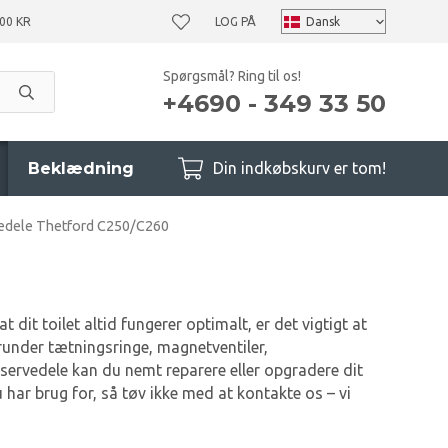
00 KR
LOG PÅ
Spørgsmål? Ring til os!
+4690 - 349 33 50
Beklædning
Din indkøbskurv er tom!
edele Thetford C250/C260
it toilet altid fungerer optimalt, er det vigtigt at
erunder tætningsringe, magnetventiler,
eservedele kan du nemt reparere eller opgradere dit
 har brug for, så tøv ikke med at kontakte os – vi