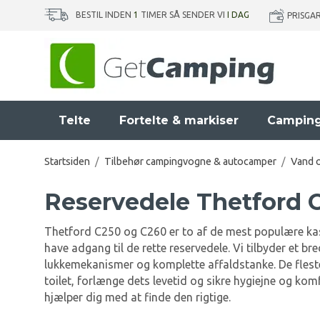
BESTIL INDEN
1
TIMER SÅ SENDER VI
I DAG
PRISGA
Telte
Fortelte & markiser
Camping
Startsiden
/
Tilbehør campingvogne & autocamper
/
Vand o
Reservedele Thetford 
Thetford C250 og C260 er to af de mest populære kasset
have adgang til de rette reservedele. Vi tilbyder et b
lukkemekanismer og komplette affaldstanke. De fleste 
toilet, forlænge dets levetid og sikre hygiejne og kom
hjælper dig med at finde den rigtige.