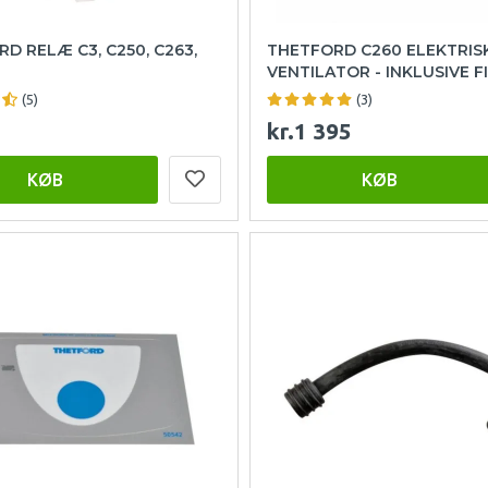
D RELÆ C3, C250, C263,
THETFORD C260 ELEKTRIS
VENTILATOR - INKLUSIVE F
(5)
(3)
kr.1 395
KØB
KØB