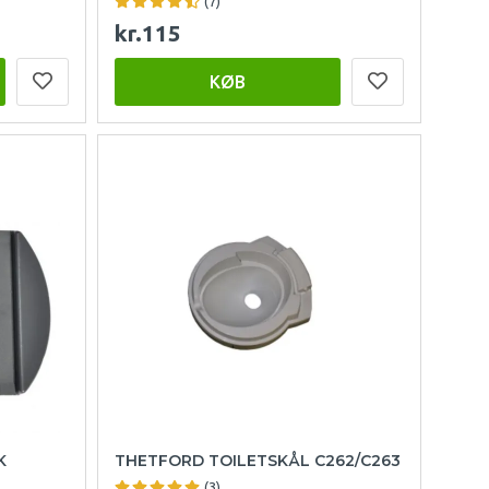
(7)
kr.115
KØB
K
THETFORD TOILETSKÅL C262/C263
(3)