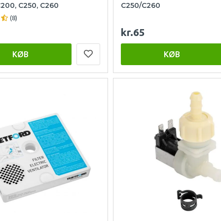
C200, C250, C260
C250/C260
(8)
kr.65
KØB
KØB