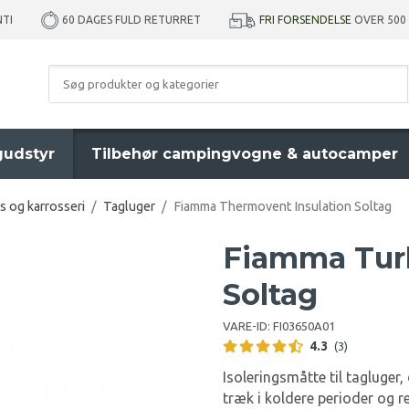
NTI
FRI FORSENDELSE
OVER 500
60 DAGES FULD RETURRET
udstyr
Tilbehør campingvogne & autocamper
s og karrosseri
/
Tagluger
/
Fiamma Thermovent Insulation Soltag
Fiamma Turb
Soltag
VARE-ID:
FI03650A01
4.3
(3)
Isoleringsmåtte til tagluger
træk i koldere perioder og 