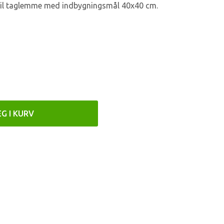
 til taglemme med indbygningsmål 40x40 cm.
G I KURV