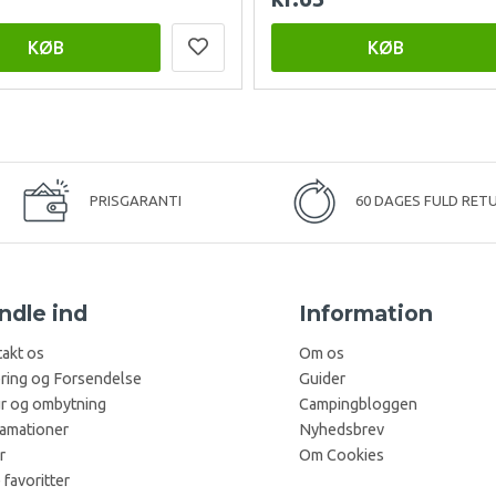
KØB
KØB
PRISGARANTI
60 DAGES FULD RET
ndle ind
Information
akt os
Om os
ring og Forsendelse
Guider
r og ombytning
Campingbloggen
amationer
Nyhedsbrev
r
Om Cookies
 favoritter