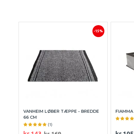
-15%
VANHEIM LØBER TÆPPE - BREDDE
FIAMMA
66 CM
(1)
kr.143
kr.105
kr.169