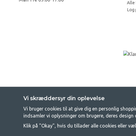
Alle 
Log 
Vi skræddersyr din oplevelse
Vi bruger cookies til at give dig en personlig shopp
GetCa
indsamler vi oplysninger om brugere, deres design 
Camping kan enten være en livsstil eller en måde at samle familien p
Klik på "Okay", hvis du tillader alle cookies eller væl
råd til at campere, så vi tilbyder rigtig gode priser på familiete
funktionalitet i hver 