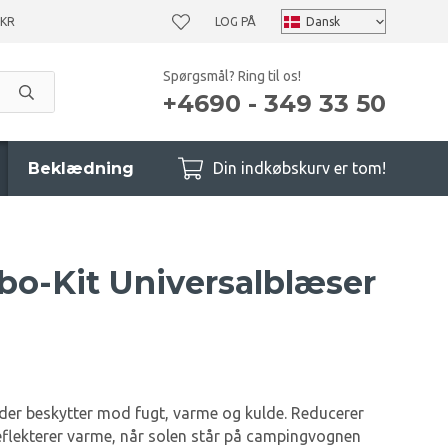
 KR
LOG PÅ
Spørgsmål? Ring til os!
+4690 - 349 33 50
Beklædning
Din indkøbskurv er tom!
o-Kit Universalblæser
, der beskytter mod fugt, varme og kulde. Reducerer
reflekterer varme, når solen står på campingvognen