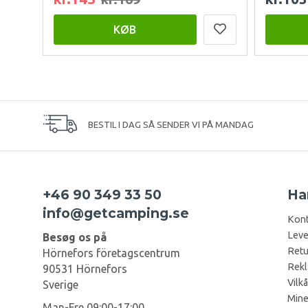
KØB
BESTIL I DAG SÅ SENDER VI PÅ MANDAG
+46 90 349 33 50
Ha
info@getcamping.se
Kont
Leve
Besøg os på
Retu
Hörnefors företagscentrum
Rekl
90531 Hörnefors
Vilkå
Sverige
Mine
Man-Fre 09:00-17:00