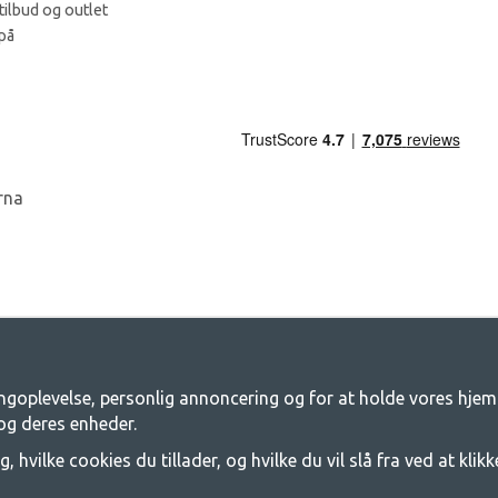
tilbud og outlet
på
ingoplevelse, personlig annoncering og for at holde vores hjemm
mping.dk - Din butik for camping og frilu
og deres enheder.
å til et fælles eventyr. Uanset hvilken kategori du tilhører, finder du alt, du 
g, hvilke cookies du tillader, og hvilke du vil slå fra ved at klik
lte, campingvogns-telte og alt andet udstyr til camping og friluftsliv. Vores må
priskategori. Du er velkommen til at kontakte os, hvis der er noget, du mangler 