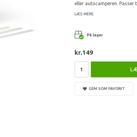
eller autocamperen. Passer
LÆS MERE
På lager
kr.149
LÆ
GEM SOM FAVORIT