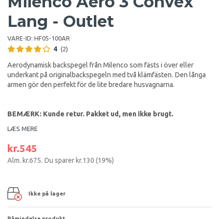
Milenco Aero 3 Convex
Lang - Outlet
VARE-ID:
HF05-100AR
4
(2)
Aerodynamisk backspegel från Milenco som fästs i över eller
underkant på
originalbackspegeln med två klämfästen. Den långa
armen gör den perfekt för de lite bredare husvagnarna.
BEMÆRK: Kunde retur. Pakket ud, men ikke brugt.
LÆS MERE
kr.545
Alm.
kr.675
. Du sparer
kr.130
(
19
%)
Ikke på lager
Påmindelse produkt