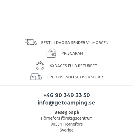
BESTIL I DAG SÅ SENDER VI I MORGEN
PRISGARANTI
60 DAGES FULD RETURRET
FRI FORSENDELSE OVER 500 KR
+46 90 349 33 50
info@getcamping.se
Besøg os på
Hörnefors företagscentrum
90531 Hörnefors
Sverige