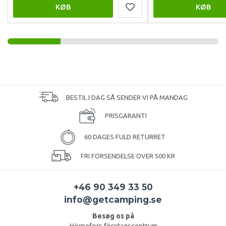
KØB
KØB
BESTIL I DAG SÅ SENDER VI PÅ MANDAG
PRISGARANTI
60 DAGES FULD RETURRET
FRI FORSENDELSE OVER 500 KR
+46 90 349 33 50
info@getcamping.se
Besøg os på
Hörnefors företagscentrum