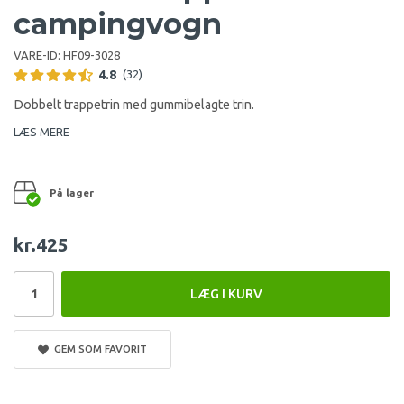
campingvogn
VARE-ID:
HF09-3028
4.8
(32)
Dobbelt trappetrin med gummibelagte trin.
LÆS MERE
På lager
kr.425
LÆG I KURV
GEM SOM FAVORIT