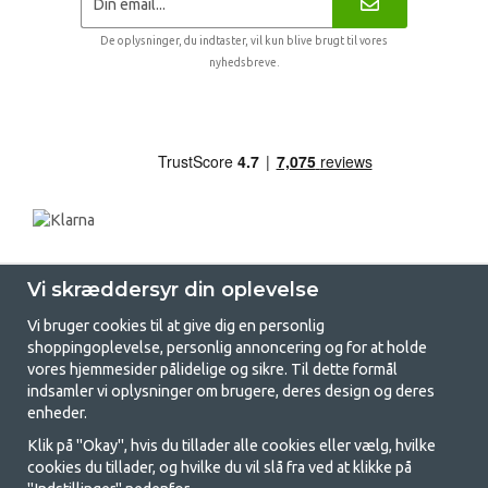
De oplysninger, du indtaster, vil kun blive brugt til vores
nyhedsbreve.
Vi skræddersyr din oplevelse
Vi bruger cookies til at give dig en personlig
shoppingoplevelse, personlig annoncering og for at holde
vores hjemmesider pålidelige og sikre. Til dette formål
indsamler vi oplysninger om brugere, deres design og deres
GetCamping.dk - Din butik for
enheder.
camping og friluftsliv
Klik på "Okay", hvis du tillader alle cookies eller vælg, hvilke
cookies du tillader, og hvilke du vil slå fra ved at klikke på
Camping kan enten være en livsstil eller en måde at samle familien på til