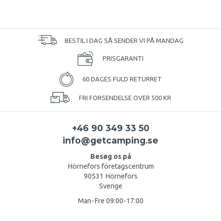
BESTIL I DAG SÅ SENDER VI PÅ MANDAG
PRISGARANTI
60 DAGES FULD RETURRET
FRI FORSENDELSE OVER 500 KR
+46 90 349 33 50
info@getcamping.se
Besøg os på
Hörnefors företagscentrum
90531 Hörnefors
Sverige
Man-Fre 09:00-17:00