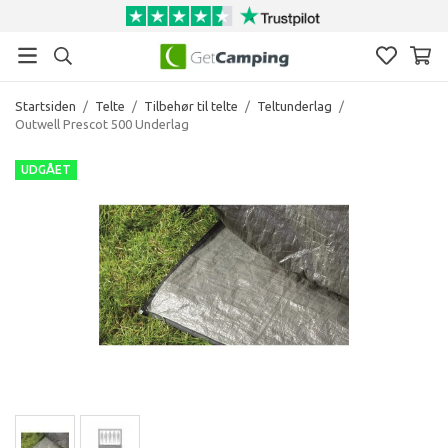
Startsiden
/
Telte
/
Tilbehør til telte
/
Teltunderlag
/
Outwell Prescot 500 Underlag
UDGÅET