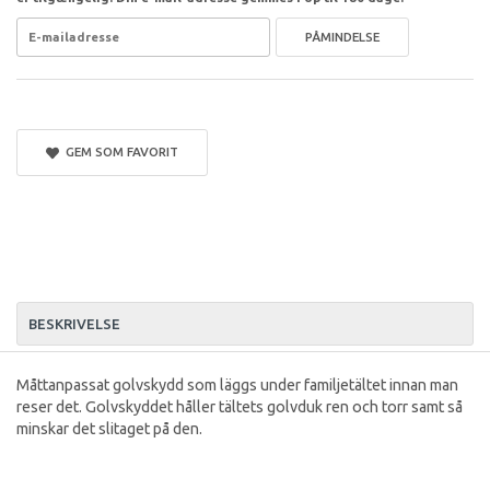
PÅMINDELSE
GEM SOM FAVORIT
BESKRIVELSE
Måttanpassat golvskydd som läggs under familjetältet innan man
reser det. Golvskyddet håller tältets golvduk ren och torr samt så
minskar det slitaget på den.