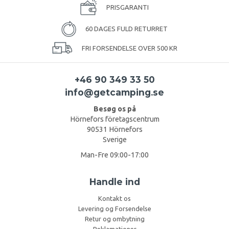
PRISGARANTI
60 DAGES FULD RETURRET
FRI FORSENDELSE OVER 500 KR
+46 90 349 33 50
info@getcamping.se
Besøg os på
Hörnefors företagscentrum
90531 Hörnefors
Sverige
Man-Fre 09:00-17:00
Handle ind
Kontakt os
Levering og Forsendelse
Retur og ombytning
Reklamationer