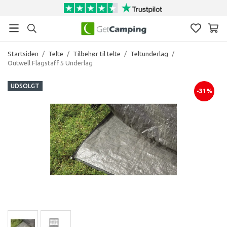
Startsiden
/
Telte
/
Tilbehør til telte
/
Teltunderlag
/
Outwell Flagstaff 5 Underlag
UDSOLGT
-31%