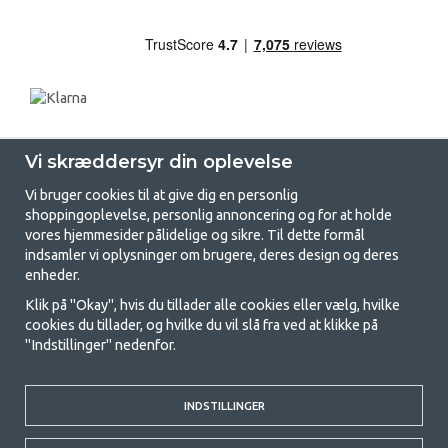
Vi skræddersyr din oplevelse
Vi bruger cookies til at give dig en personlig
shoppingoplevelse, personlig annoncering og for at holde
vores hjemmesider pålidelige og sikre. Til dette formål
indsamler vi oplysninger om brugere, deres design og deres
GetCamping.dk - Din butik for
enheder.
camping og friluftsliv
Klik på "Okay", hvis du tillader alle cookies eller vælg, hvilke
cookies du tillader, og hvilke du vil slå fra ved at klikke på
Camping kan enten være en livsstil eller en måde at samle familien på til
"Indstillinger" nedenfor.
et fælles eventyr. Uanset hvilken kategori du tilhører, finder du alt, du
har brug for af campingudstyr her hos os. Vi synes, at alle skal have råd
til at campere, så vi tilbyder rigtig gode priser på familietelte,
campingvogns-telte og alt andet udstyr til camping og friluftsliv. Vores
INDSTILLINGER
mål er at tilbyde det bedste campingudstyr med hensyn til kvalitet og
funktionalitet i hver priskategori. Du er velkommen til at kontakte os,