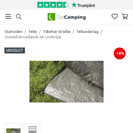
Startsiden
/
Telte
/
Tilbehør til telte
/
Teltunderlag
/
Outwell Broadlands 6A Underlag
UDSOLGT
-16%