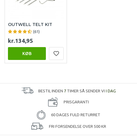
OUTWELL TELT KIT
(61)
kr.134,95
KØB
BESTIL INDEN
7
TIMER SÅ SENDER VI
I DAG
PRISGARANTI
60 DAGES FULD RETURRET
FRI FORSENDELSE OVER 500 KR