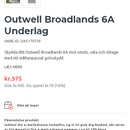
Outwell Broadlands 6A
Underlag
VARE-ID:
OAS170729
Skydda ditt Outwell Broadlands 6A mot smuts, väta och slitage
med ett måttanpassat golvskydd.
LÆS MERE
kr.375
Alm.
kr.445
. Du sparer
kr.70
(
16
%)
Ikke på lager
Påmindelse produkt
Indtast din e-mailadresse nedenfor, og vi vil give dig besked, når varen
er tilgængelig! Din e-mail-adresse gemmes i op til 180 dage.