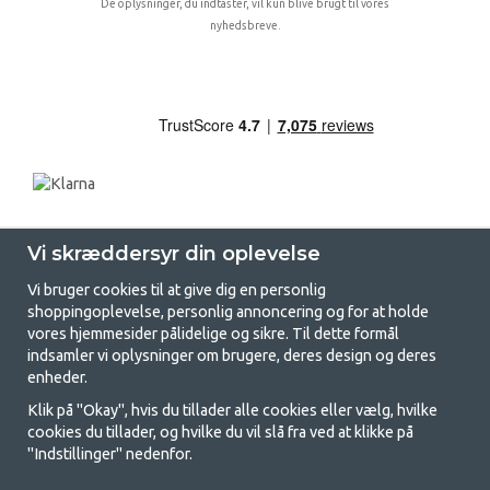
De oplysninger, du indtaster, vil kun blive brugt til vores
nyhedsbreve.
Vi skræddersyr din oplevelse
Vi bruger cookies til at give dig en personlig
shoppingoplevelse, personlig annoncering og for at holde
vores hjemmesider pålidelige og sikre. Til dette formål
indsamler vi oplysninger om brugere, deres design og deres
GetCamping.dk - Din butik for
enheder.
camping og friluftsliv
Klik på "Okay", hvis du tillader alle cookies eller vælg, hvilke
cookies du tillader, og hvilke du vil slå fra ved at klikke på
Camping kan enten være en livsstil eller en måde at samle familien på til
"Indstillinger" nedenfor.
et fælles eventyr. Uanset hvilken kategori du tilhører, finder du alt, du
har brug for af campingudstyr her hos os. Vi synes, at alle skal have råd