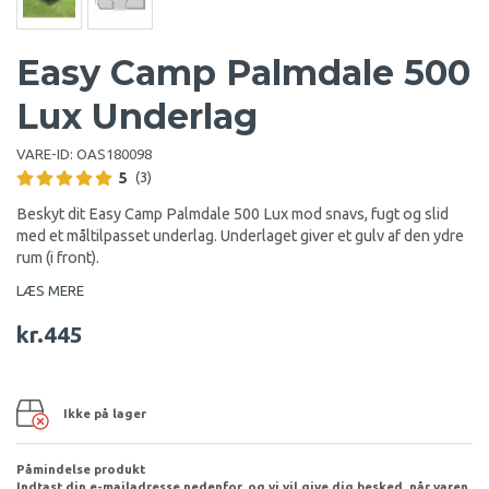
Easy Camp Palmdale 500
Lux Underlag
VARE-ID:
OAS180098
5
(3)
Beskyt dit Easy Camp Palmdale 500 Lux mod snavs, fugt og slid
med et måltilpasset underlag.
Underlaget giver et gulv af den ydre
rum (i front).
LÆS MERE
kr.445
Ikke på lager
Påmindelse produkt
Indtast din e-mailadresse nedenfor, og vi vil give dig besked, når varen