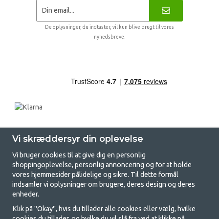
De oplysninger, du indtaster, vil kun blive brugt til vores
nyhedsbreve.
Vi skræddersyr din oplevelse
Vi bruger cookies til at give dig en personlig
shoppingoplevelse, personlig annoncering og for at holde
vores hjemmesider pålidelige og sikre. Til dette formål
indsamler vi oplysninger om brugere, deres design og deres
GetCamping.dk - Din butik for
enheder.
camping og friluftsliv
Klik på "Okay", hvis du tillader alle cookies eller vælg, hvilke
cookies du tillader, og hvilke du vil slå fra ved at klikke på