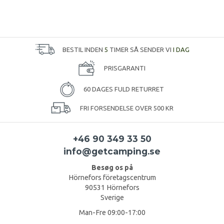
BESTIL INDEN
5
TIMER SÅ SENDER VI
I DAG
PRISGARANTI
60 DAGES FULD RETURRET
FRI FORSENDELSE OVER 500 KR
+46 90 349 33 50
info@getcamping.se
Besøg os på
Hörnefors företagscentrum
90531 Hörnefors
Sverige
Man-Fre 09:00-17:00