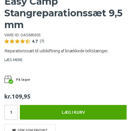
Easy Camp
Stangreparationssæt 9,5
mm
VARE-ID:
OAS680305
4.7
(7)
Reparationssæt til udskiftning af knækkede teltstænger.
LÆS MERE
På lager
kr.109,95
LÆG I KURV
GEM SOM FAVORIT