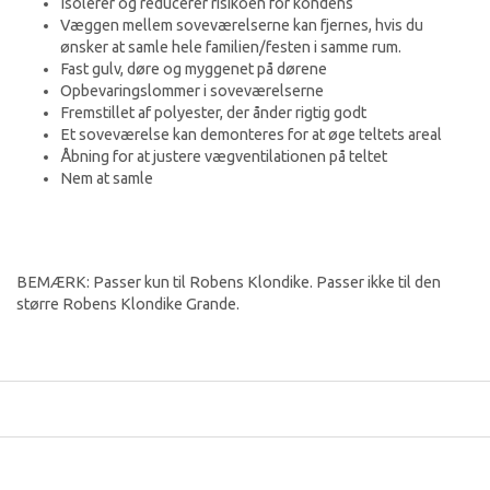
Isolerer og reducerer risikoen for kondens
Væggen mellem soveværelserne kan fjernes, hvis du
ønsker at samle hele familien/festen i samme rum.
Fast gulv, døre og myggenet på dørene
Opbevaringslommer i soveværelserne
Fremstillet af polyester, der ånder rigtig godt
Et soveværelse kan demonteres for at øge teltets areal
Åbning for at justere vægventilationen på teltet
Nem at samle
BEMÆRK: Passer kun til Robens Klondike. Passer ikke til den
større Robens Klondike Grande.