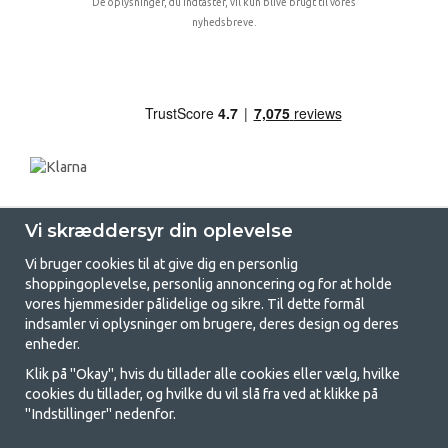
De oplysninger, du indtaster, vil kun blive brugt til vores
nyhedsbreve.
Vi skræddersyr din oplevelse
Vi bruger cookies til at give dig en personlig
shoppingoplevelse, personlig annoncering og for at holde
vores hjemmesider pålidelige og sikre. Til dette formål
indsamler vi oplysninger om brugere, deres design og deres
GetCamping.dk - Din butik for
enheder.
camping og friluftsliv
Klik på "Okay", hvis du tillader alle cookies eller vælg, hvilke
cookies du tillader, og hvilke du vil slå fra ved at klikke på
Camping kan enten være en livsstil eller en måde at samle familien på til
"Indstillinger" nedenfor.
et fælles eventyr. Uanset hvilken kategori du tilhører, finder du alt, du
har brug for af campingudstyr her hos os. Vi synes, at alle skal have råd