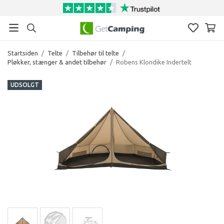
Startsiden
/
Telte
/
Tilbehør til telte
/
Pløkker, stænger & andet tilbehør
/
Robens Klondike Indertelt
UDSOLGT