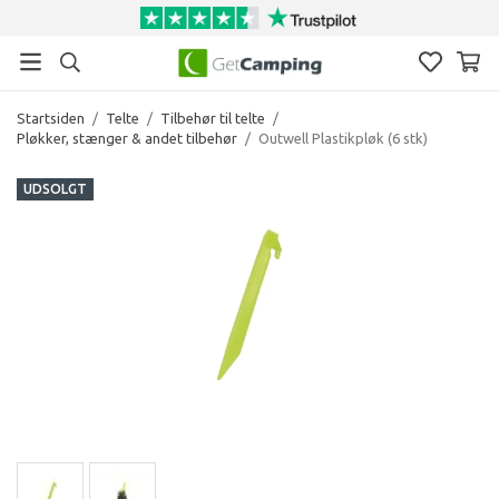
Startsiden
/
Telte
/
Tilbehør til telte
/
Pløkker, stænger & andet tilbehør
/
Outwell Plastikpløk (6 stk)
UDSOLGT