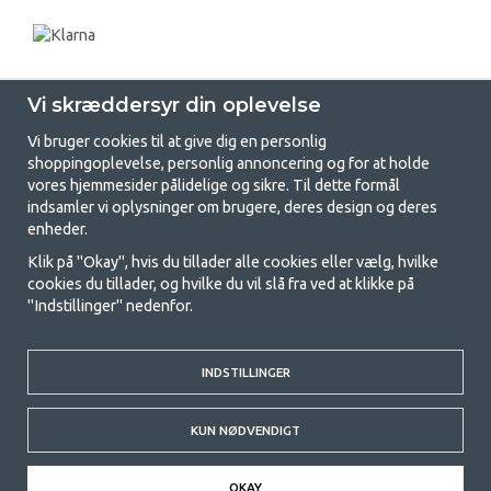
Vi skræddersyr din oplevelse
Vi bruger cookies til at give dig en personlig
shoppingoplevelse, personlig annoncering og for at holde
vores hjemmesider pålidelige og sikre. Til dette formål
indsamler vi oplysninger om brugere, deres design og deres
GetCamping.dk - Din butik for
enheder.
camping og friluftsliv
Klik på "Okay", hvis du tillader alle cookies eller vælg, hvilke
cookies du tillader, og hvilke du vil slå fra ved at klikke på
Camping kan enten være en livsstil eller en måde at samle familien på til
"Indstillinger" nedenfor.
et fælles eventyr. Uanset hvilken kategori du tilhører, finder du alt, du
har brug for af campingudstyr her hos os. Vi synes, at alle skal have råd
til at campere, så vi tilbyder rigtig gode priser på familietelte,
campingvogns-telte og alt andet udstyr til camping og friluftsliv. Vores
INDSTILLINGER
mål er at tilbyde det bedste campingudstyr med hensyn til kvalitet og
funktionalitet i hver priskategori. Du er velkommen til at kontakte os,
KUN NØDVENDIGT
hvis der er noget, du mangler eller vil vide mere om.
© 2020 GetCamping. All rights reserved.
OKAY