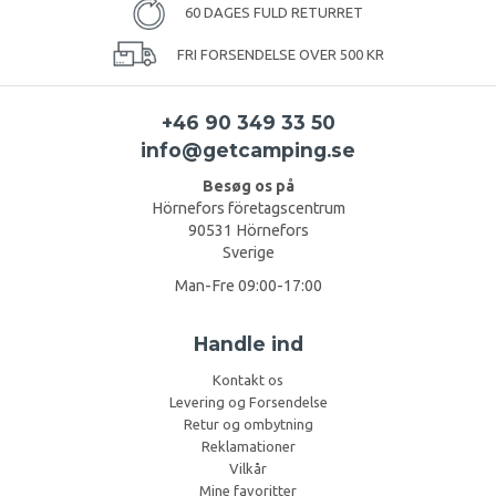
60 DAGES FULD RETURRET
FRI FORSENDELSE OVER 500 KR
+46 90 349 33 50
info@getcamping.se
Besøg os på
Hörnefors företagscentrum
90531 Hörnefors
Sverige
Man-Fre 09:00-17:00
Handle ind
Kontakt os
Levering og Forsendelse
Retur og ombytning
Reklamationer
Vilkår
Mine favoritter