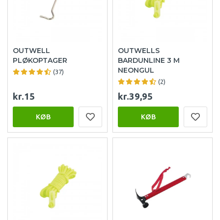
OUTWELL
OUTWELLS
PLØKOPTAGER
BARDUNLINE 3 M
NEONGUL
(37)
(2)
kr.15
kr.39,95
KØB
KØB