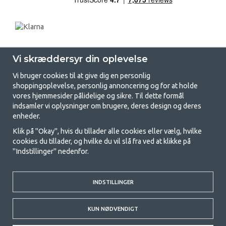
Vi skræddersyr din oplevelse
Vi bruger cookies til at give dig en personlig
shoppingoplevelse, personlig annoncering og for at holde
vores hjemmesider pålidelige og sikre. Til dette formål
indsamler vi oplysninger om brugere, deres design og deres
GetCamping.dk - Din butik for
enheder.
camping og friluftsliv
Klik på "Okay", hvis du tillader alle cookies eller vælg, hvilke
cookies du tillader, og hvilke du vil slå fra ved at klikke på
Camping kan enten være en livsstil eller en måde at samle familien på til
"Indstillinger" nedenfor.
et fælles eventyr. Uanset hvilken kategori du tilhører, finder du alt, du
har brug for af campingudstyr her hos os. Vi synes, at alle skal have råd
til at campere, så vi tilbyder rigtig gode priser på familietelte,
campingvogns-telte og alt andet udstyr til camping og friluftsliv. Vores
INDSTILLINGER
mål er at tilbyde det bedste campingudstyr med hensyn til kvalitet og
funktionalitet i hver priskategori. Du er velkommen til at kontakte os,
KUN NØDVENDIGT
hvis der er noget, du mangler eller vil vide mere om.
© 2020 GetCamping. All rights reserved.