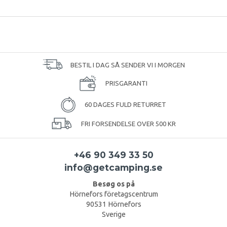
BESTIL I DAG SÅ SENDER VI I MORGEN
PRISGARANTI
60 DAGES FULD RETURRET
FRI FORSENDELSE OVER 500 KR
+46 90 349 33 50
info@getcamping.se
Besøg os på
Hörnefors företagscentrum
90531 Hörnefors
Sverige