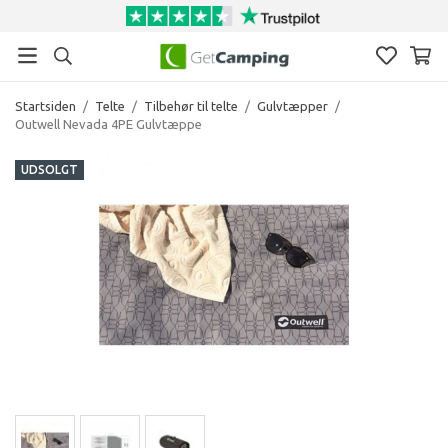
Startsiden
/
Telte
/
Tilbehør til telte
/
Gulvtæpper
/
Outwell Nevada 4PE Gulvtæppe
UDSOLGT