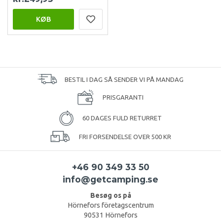
KØB
BESTIL I DAG SÅ SENDER VI PÅ MANDAG
PRISGARANTI
60 DAGES FULD RETURRET
FRI FORSENDELSE OVER 500 KR
+46 90 349 33 50
info@getcamping.se
Besøg os på
Hörnefors företagscentrum
90531 Hörnefors