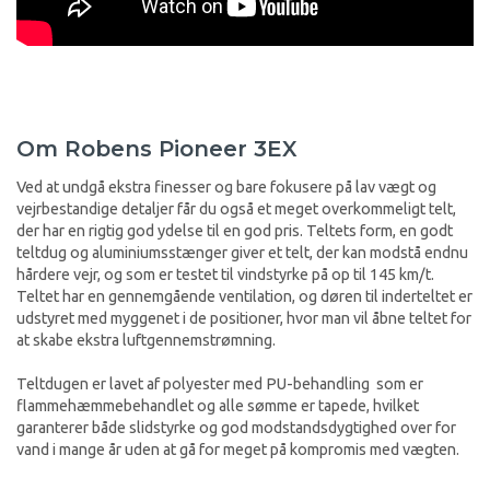
Om Robens Pioneer 3EX
Ved at undgå ekstra finesser og bare fokusere på lav vægt og
vejrbestandige detaljer får du også et meget overkommeligt telt,
der har en rigtig god ydelse til en god pris. Teltets form, en godt
teltdug og aluminiumsstænger giver et telt, der kan modstå endnu
hårdere vejr, og som er testet til vindstyrke på op til 145 km/t.
Teltet har en gennemgående ventilation, og døren til inderteltet er
udstyret med myggenet i de positioner, hvor man vil åbne teltet for
at skabe ekstra luftgennemstrømning.
Teltdugen er lavet af polyester med PU-behandling som er
flammehæmmebehandlet og alle sømme er tapede, hvilket
garanterer både slidstyrke og god modstandsdygtighed over for
vand i mange år uden at gå for meget på kompromis med vægten.