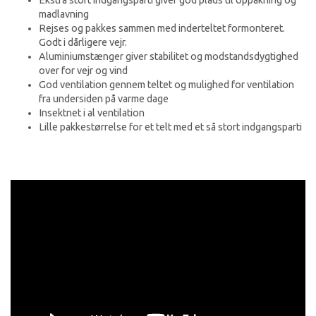
Ekstra stort indgangsparti giver god plads til oppakning og
madlavning
Rejses og pakkes sammen med inderteltet formonteret.
Godt i dårligere vejr.
Aluminiumstænger giver stabilitet og modstandsdygtighed
over for vejr og vind
God ventilation gennem teltet og mulighed for ventilation
fra undersiden på varme dage
Insektnet i al ventilation
Lille pakkestørrelse for et telt med et så stort indgangsparti