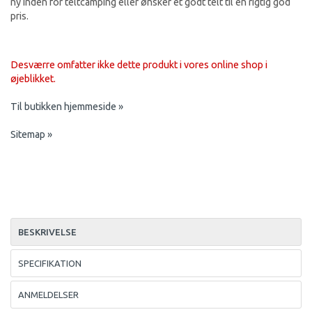
ny inden for teltcamping eller ønsker et godt telt til en rigtig god
pris.
Desværre omfatter ikke dette produkt i vores online shop i
øjeblikket.
Til butikken hjemmeside »
Sitemap »
BESKRIVELSE
SPECIFIKATION
ANMELDELSER