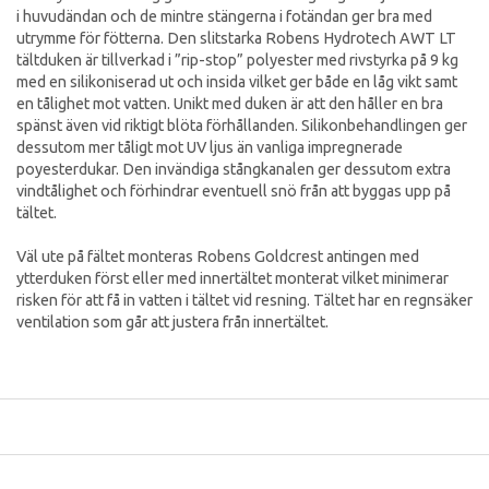
i huvudändan och de mintre stängerna i fotändan ger bra med
utrymme för fötterna. Den slitstarka Robens Hydrotech AWT LT
tältduken är tillverkad i ”rip-stop” polyester med rivstyrka på 9 kg
med en silikoniserad ut och insida vilket ger både en låg vikt samt
en tålighet mot vatten. Unikt med duken är att den håller en bra
spänst även vid riktigt blöta förhållanden. Silikonbehandlingen ger
dessutom mer tåligt mot UV ljus än vanliga impregnerade
poyesterdukar. Den invändiga stångkanalen ger dessutom extra
vindtålighet och förhindrar eventuell snö från att byggas upp på
tältet.
Väl ute på fältet monteras Robens Goldcrest antingen med
ytterduken först eller med innertältet monterat vilket minimerar
risken för att få in vatten i tältet vid resning. Tältet har en regnsäker
ventilation som går att justera från innertältet.