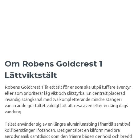
Om Robens Goldcrest 1
Lättviktstält
Robens Goldcrest 1 är ett tält för er som ska ut på tuffare äventyr
eller som prioriterar låg vikt och slitstyrka. En centralt placerad
invändig stångkanal med två kompletterande mindre stänger i
varsin ände gör tältet väldigt lätt att resa även efter en lång dags
vandring.
Tältet använder sig av en längre aluminiumstång i framtill samt två
kolfiberstänger i fotändan. Det ger tältet en kilform med bra
aerodynamik samtdigigt som den främre bågen ger höjd och bredd