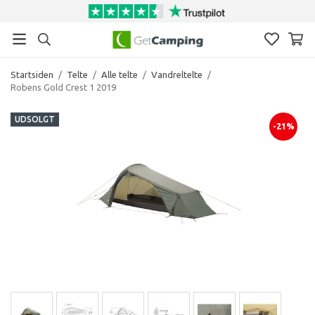
Startsiden
/
Telte
/
Alle telte
/
Vandreltelte
/
Robens Gold Crest 1 2019
UDSOLGT
-21%