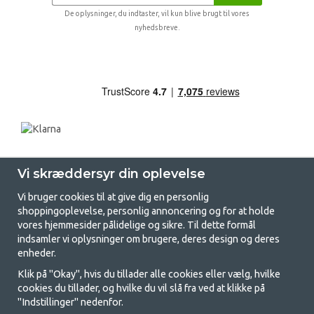
De oplysninger, du indtaster, vil kun blive brugt til vores
nyhedsbreve.
Vi skræddersyr din oplevelse
Vi bruger cookies til at give dig en personlig
shoppingoplevelse, personlig annoncering og for at holde
vores hjemmesider pålidelige og sikre. Til dette formål
indsamler vi oplysninger om brugere, deres design og deres
GetCamping.dk - Din butik for
enheder.
camping og friluftsliv
Klik på "Okay", hvis du tillader alle cookies eller vælg, hvilke
cookies du tillader, og hvilke du vil slå fra ved at klikke på
Camping kan enten være en livsstil eller en måde at samle familien på til
"Indstillinger" nedenfor.
et fælles eventyr. Uanset hvilken kategori du tilhører, finder du alt, du