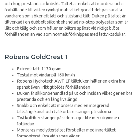
och hög prestanda är kritiskt. Tältet är enkelt att montera och i
förhållande till vikten rymligt inuti vilket gör att det passar alla
vandrare som söker ett lätt och slitstarkt tält. Duken på tältet är
tillverkad i en dubbelt siikonbehandlad rip-stop polyester som är
lätt och tålig och som håller en bättre spänst vid riktigt blöta
förhållanden än vad som normalt förknippas med lättviktsdukar.
Robens GoldCrest 1
Extremt lätt: 1170 gram
Testat mot vindar på 160 km/h
Robens Hydrotech AWT LT tältduken håller en extra bra
spänst även i riktigt blöta förhållanden
Duken är silikonbehandlad på ut och insidan vilket ger en bra
prestanda och en lång livslängd
Snabb och enkelt att montera med en integrerad
tältsångskanal och två kortare stänger på sidorna
Två kolfiber stänger på sidorna ger lite mer utrymme i
fotändan
Monteras med yttertältet först eller med innertältet
förmonterat. Bra vid sämre väder.