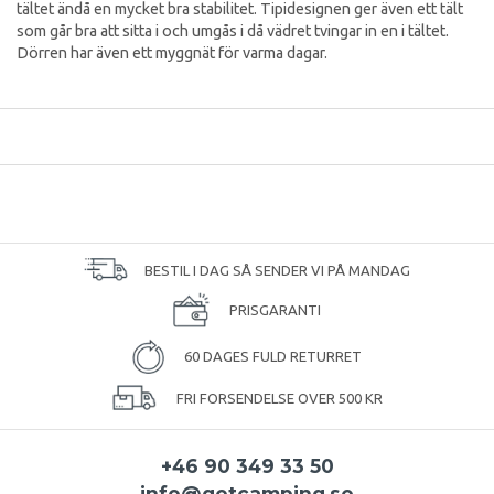
tältet ändå en mycket bra stabilitet. Tipidesignen ger även ett tält
som går bra att sitta i och umgås i då vädret tvingar in en i tältet.
Dörren har även ett myggnät för varma dagar.
BESTIL I DAG SÅ SENDER VI PÅ MANDAG
PRISGARANTI
60 DAGES FULD RETURRET
FRI FORSENDELSE OVER 500 KR
+46 90 349 33 50
info@getcamping.se