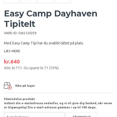
Easy Camp Dayhaven
Tipitelt
VARE-ID:
OAS120259
Med Easy Camp Tipi har du snabbt tältet på plats.
LÆS MERE
kr.640
Alm.
kr.711
. Du sparer
kr.71
(
10
%)
Ikke på lager
Påmindelse produkt
Indtast din e-mailadresse nedenfor, og vi vil give dig besked, når varen
er tilgængelig! Din e-mail-adresse gemmes i op til 180 dage.
PÅMINDELSE