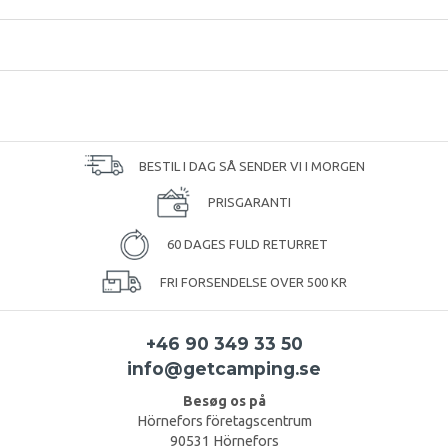
BESTIL I DAG SÅ SENDER VI I MORGEN
PRISGARANTI
60 DAGES FULD RETURRET
FRI FORSENDELSE OVER 500 KR
+46 90 349 33 50
info@getcamping.se
Besøg os på
Hörnefors företagscentrum
90531 Hörnefors