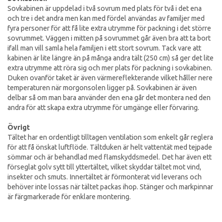
Sovkabinen är uppdelad i två sovrum med plats för två i det ena
och tre i det andra men kan med fördel användas av familjer med
fyra personer för att få lite extra utrymme för packning i det större
sovrummet. Väggen i mitten på sovrummet går även bra att ta bort
ifall man vill samla hela familjen i ett stort sovrum. Tack vare att
kabinen är lite längre än på många andra tält (250 cm) så ger det lite
extra utrymme att röra sig och mer plats för packning i sovkabinen.
Duken ovanför taket är även värmereflekterande vilket håller nere
temperaturen när morgonsolen ligger på. Sovkabinen är även
delbar så om man bara använder den ena går det montera ned den
andra för att skapa extra utrymme för umgänge eller förvaring.
Övrigt
Tältet har en ordentligt tilltagen ventilation som enkelt går reglera
för att få önskat luftflöde. Tältduken är helt vattentät med tejpade
sömmar och är behandlad med flamskyddsmedel. Det har även ett
förseglat golv sytt till yttertältet, vilket skyddar tältet mot vind,
insekter och smuts. Innertältet är förmonterat vid leverans och
behöver inte lossas när tältet packas ihop. Stänger och markpinnar
är färgmarkerade för enklare montering.