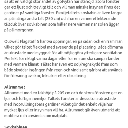
så att en väldigt stor andel av golvytan når ståhöjd. Stora fönster
ger ett ljust och trevligt tält och vill man minska insynen finns det
gardiner på samtliga fönster. Familjetältets sovkabin är även längre
än på många andra tält (250 cm) och har en värmereflekterande
tältduk över sovkabinen som håller nere värmen när solen ligger
på på morgonen.
Outwell Flagstaff 5 har två öppningar, en på sidan och en framifrån
vilket gör tältet flexibel med avseende på placering. Båda dörrarna
är utrustade med myggnät för att möjliggöra ytterligare ventilation.
Perfekt för riktigt varma dagar eller för er som ska campa i länder
med varmare klimat. Tältet har även ett sol/regnskydd fram som
både skyddar ingången från regn och vind samt går bra att använda
för förvaring av skor, leksaker eller utrustning.
Allrummet
Allrummet med en takhöjd på 205 cm och de stora fönstren ger en
ljus och luftig innemiljö. Tältets fönster är dessutom utrustade
med ihoprullningsbara gardiner vilket gör det enkelt välja hur
mycket ljus eller insyn man vill ha. Allrummet går även utmärkt att
möblera och använda som matplats.
Sovkabinen