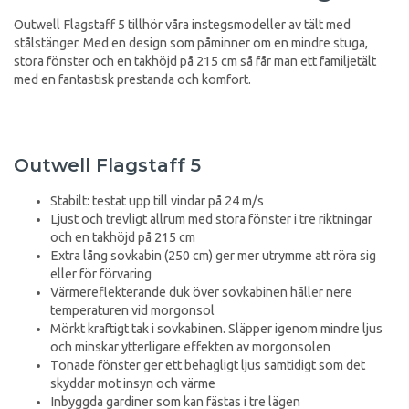
Outwell Flagstaff 5 tillhör våra instegsmodeller av tält med
stålstänger. Med en design som påminner om en mindre stuga,
stora fönster och en takhöjd på 215 cm så får man ett familjetält
med en fantastisk prestanda och komfort.
Outwell Flagstaff 5
Stabilt: testat upp till vindar på 24 m/s
Ljust och trevligt allrum med stora fönster i tre riktningar
och en takhöjd på 215 cm
Extra lång sovkabin (250 cm) ger mer utrymme att röra sig
eller för förvaring
Värmereflekterande duk över sovkabinen håller nere
temperaturen vid morgonsol
Mörkt kraftigt tak i sovkabinen. Släpper igenom mindre ljus
och minskar ytterligare effekten av morgonsolen
Tonade fönster ger ett behagligt ljus samtidigt som det
skyddar mot insyn och värme
Inbyggda gardiner som kan fästas i tre lägen