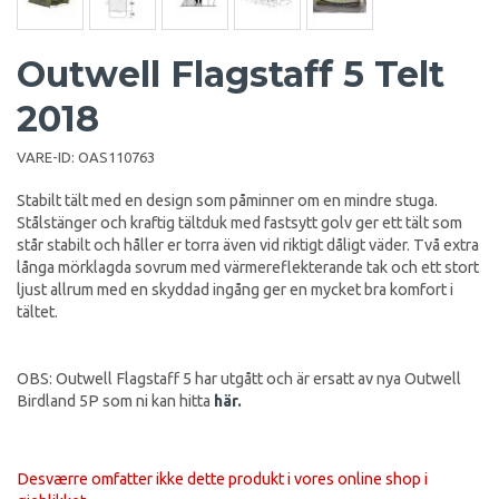
Outwell Flagstaff 5 Telt
2018
VARE-ID:
OAS110763
Stabilt tält med en design som påminner om en mindre stuga.
Stålstänger och kraftig tältduk med fastsytt golv ger ett tält som
står stabilt och håller er torra även vid riktigt dåligt väder. Två extra
långa mörklagda sovrum med värmereflekterande tak och ett stort
ljust allrum med en skyddad ingång ger en mycket bra komfort i
tältet.
OBS: Outwell Flagstaff 5 har utgått och är ersatt av nya Outwell
Birdland 5P som ni kan hitta
här.
Desværre omfatter ikke dette produkt i vores online shop i