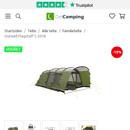
Startsiden
/
Telte
/
Alle telte
/
Familietelte
/
Outwell Flagstaff 5 2018
UDGÅET
-18%