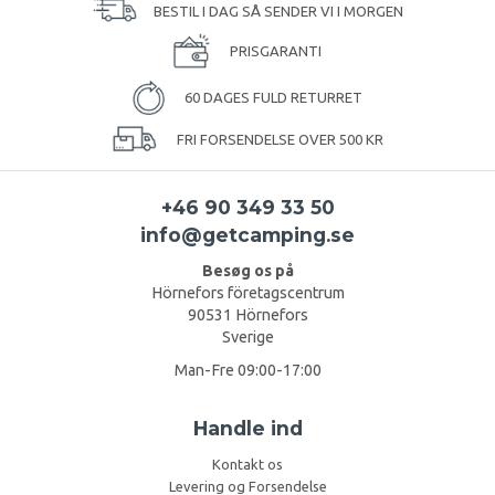
BESTIL I DAG SÅ SENDER VI I MORGEN
PRISGARANTI
60 DAGES FULD RETURRET
FRI FORSENDELSE OVER 500 KR
+46 90 349 33 50
info@getcamping.se
Besøg os på
Hörnefors företagscentrum
90531 Hörnefors
Sverige
Man-Fre 09:00-17:00
Handle ind
Kontakt os
Levering og Forsendelse