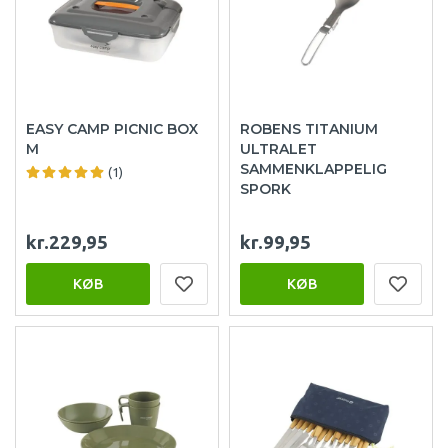
EASY CAMP PICNIC BOX
ROBENS TITANIUM
M
ULTRALET
SAMMENKLAPPELIG
(1)
SPORK
kr.229,95
kr.99,95
KØB
KØB