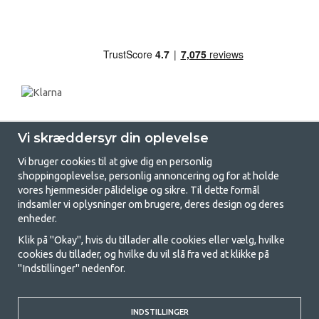
Vi skræddersyr din oplevelse
Vi bruger cookies til at give dig en personlig
shoppingoplevelse, personlig annoncering og for at holde
vores hjemmesider pålidelige og sikre. Til dette formål
indsamler vi oplysninger om brugere, deres design og deres
GetCamping.dk - Din butik for
enheder.
camping og friluftsliv
Klik på "Okay", hvis du tillader alle cookies eller vælg, hvilke
cookies du tillader, og hvilke du vil slå fra ved at klikke på
Camping kan enten være en livsstil eller en måde at samle familien på til
"Indstillinger" nedenfor.
et fælles eventyr. Uanset hvilken kategori du tilhører, finder du alt, du
har brug for af campingudstyr her hos os. Vi synes, at alle skal have råd
til at campere, så vi tilbyder rigtig gode priser på familietelte,
INDSTILLINGER
campingvogns-telte og alt andet udstyr til camping og friluftsliv. Vores