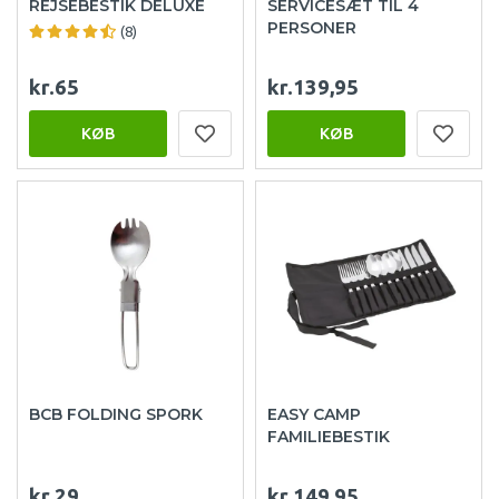
REJSEBESTIK DELUXE
SERVICESÆT TIL 4
PERSONER
(8)
kr.65
kr.139,95
KØB
KØB
BCB FOLDING SPORK
EASY CAMP
FAMILIEBESTIK
kr.29
kr.149,95