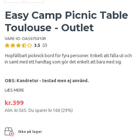
Easy Camp Picnic Table
Toulouse - Outlet
VARE-ID:
OAS670410R
3.5
(2)
Hopfällbart picknick bord för fyra personer. Enkelt att fälla ut och
in samt med ett handtag som gör det enkelt att bära med sig.
OBS: Kundretur - testad men ej använd.
LÆS MERE
kr.399
Alm.
kr.565
. Du sparer
kr.166
(
29
%)
Ikke på lager