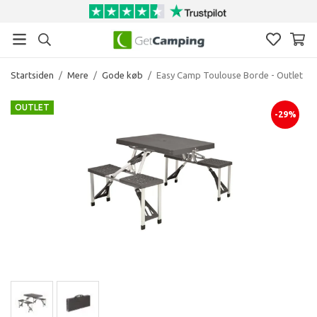
Startsiden
/
Mere
/
Gode køb
/
Easy Camp Toulouse Borde - Outlet
OUTLET
-29%