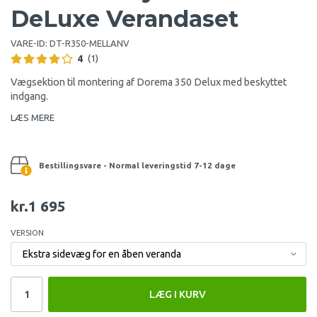
DeLuxe Verandaset
VARE-ID:
DT-R350-MELLANV
4
(1)
Vægsektion til montering af Dorema 350 Delux med beskyttet
indgang.
LÆS MERE
Bestillingsvare - Normal leveringstid 7-12 dage
kr.1 695
VERSION
LÆG I KURV