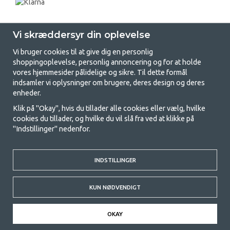
Vi skræddersyr din oplevelse
Vi bruger cookies til at give dig en personlig
shoppingoplevelse, personlig annoncering og for at holde
vores hjemmesider pålidelige og sikre. Til dette formål
indsamler vi oplysninger om brugere, deres design og deres
GetCamping.dk - Din butik for
enheder.
camping og friluftsliv
Klik på "Okay", hvis du tillader alle cookies eller vælg, hvilke
cookies du tillader, og hvilke du vil slå fra ved at klikke på
Camping kan enten være en livsstil eller en måde at samle familien på til
"Indstillinger" nedenfor.
et fælles eventyr. Uanset hvilken kategori du tilhører, finder du alt, du
har brug for af campingudstyr her hos os. Vi synes, at alle skal have råd
til at campere, så vi tilbyder rigtig gode priser på familietelte,
INDSTILLINGER
campingvogns-telte og alt andet udstyr til camping og friluftsliv. Vores
mål er at tilbyde det bedste campingudstyr med hensyn til kvalitet og
funktionalitet i hver priskategori. Du er velkommen til at kontakte os,
KUN NØDVENDIGT
hvis der er noget, du mangler eller vil vide mere om.
© 2020 GetCamping. All rights reserved.
OKAY