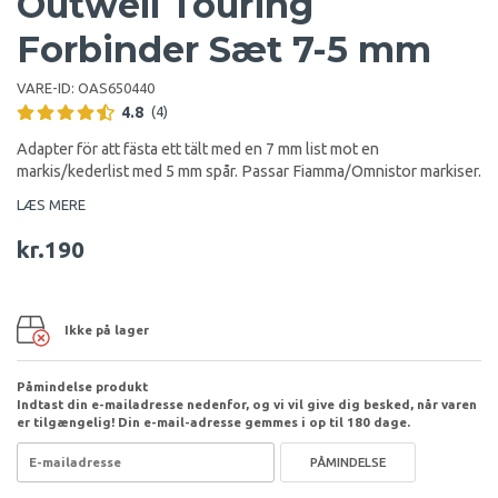
Outwell Touring
Forbinder Sæt 7-5 mm
VARE-ID:
OAS650440
4.8
(4)
Adapter för att fästa ett tält med en 7 mm list mot en
markis/kederlist med 5 mm spår. Passar Fiamma/Omnistor markiser.
LÆS MERE
kr.190
Ikke på lager
Påmindelse produkt
Indtast din e-mailadresse nedenfor, og vi vil give dig besked, når varen
er tilgængelig! Din e-mail-adresse gemmes i op til 180 dage.
PÅMINDELSE