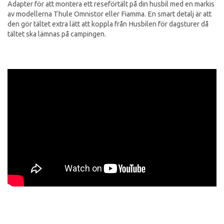
Adapter för att montera ett reseförtält på din husbil med en markis
av modellerna Thule Omnistor eller Fiamma. En smart detalj är att
den gör tältet extra lätt att koppla från Husbilen för dagsturer då
tältet ska lämnas på campingen.