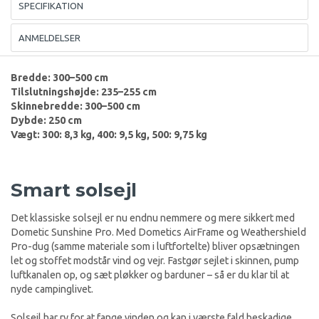
SPECIFIKATION
ANMELDELSER
Bredde: 300–500 cm
Tilslutningshøjde: 235–255 cm
Skinnebredde: 300–500 cm
Dybde: 250 cm
Vægt: 300: 8,3 kg, 400: 9,5 kg, 500: 9,75 kg
Smart solsejl
Det klassiske solsejl er nu endnu nemmere og mere sikkert med
Dometic Sunshine Pro. Med Dometics AirFrame og Weathershield
Pro-dug (samme materiale som i luftfortelte) bliver opsætningen
let og stoffet modstår vind og vejr. Fastgør sejlet i skinnen, pump
luftkanalen op, og sæt pløkker og barduner – så er du klar til at
nyde campinglivet.
Solsejl har ry for at fange vinden og kan i værste fald beskadige