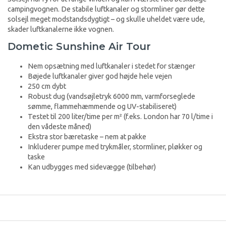
campingvognen. De stabile luftkanaler og stormliner gør dette
solsejl meget modstandsdygtigt – og skulle uheldet være ude,
skader luftkanalerne ikke vognen.
Dometic Sunshine Air Tour
Nem opsætning med luftkanaler i stedet for stænger
Bøjede luftkanaler giver god højde hele vejen
250 cm dybt
Robust dug (vandsøjletryk 6000 mm, varmforseglede
sømme, flammehæmmende og UV-stabiliseret)
Testet til 200 liter/time per m² (f.eks. London har 70 l/time i
den vådeste måned)
Ekstra stor bæretaske – nem at pakke
Inkluderer pumpe med trykmåler, stormliner, pløkker og
taske
Kan udbygges med sidevægge (tilbehør)