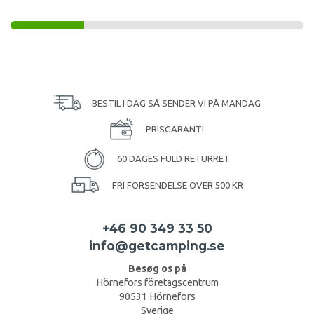
BESTIL I DAG SÅ SENDER VI PÅ MANDAG
PRISGARANTI
60 DAGES FULD RETURRET
FRI FORSENDELSE OVER 500 KR
+46 90 349 33 50
info@getcamping.se
Besøg os på
Hörnefors företagscentrum
90531 Hörnefors
Sverige