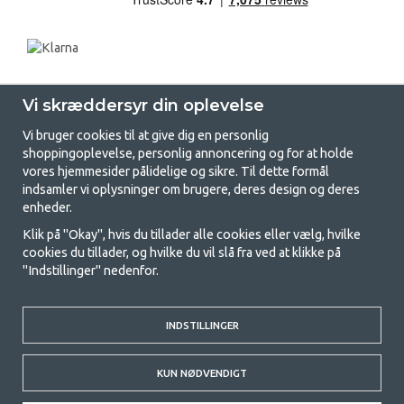
Vi skræddersyr din oplevelse
Vi bruger cookies til at give dig en personlig
shoppingoplevelse, personlig annoncering og for at holde
vores hjemmesider pålidelige og sikre. Til dette formål
indsamler vi oplysninger om brugere, deres design og deres
GetCamping.dk - Din butik for
enheder.
camping og friluftsliv
Klik på "Okay", hvis du tillader alle cookies eller vælg, hvilke
cookies du tillader, og hvilke du vil slå fra ved at klikke på
Camping kan enten være en livsstil eller en måde at samle familien på til
"Indstillinger" nedenfor.
et fælles eventyr. Uanset hvilken kategori du tilhører, finder du alt, du
har brug for af campingudstyr her hos os. Vi synes, at alle skal have råd
til at campere, så vi tilbyder rigtig gode priser på familietelte,
campingvogns-telte og alt andet udstyr til camping og friluftsliv. Vores
INDSTILLINGER
mål er at tilbyde det bedste campingudstyr med hensyn til kvalitet og
funktionalitet i hver priskategori. Du er velkommen til at kontakte os,
KUN NØDVENDIGT
hvis der er noget, du mangler eller vil vide mere om.
© 2020 GetCamping. All rights reserved.