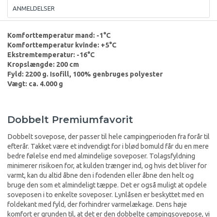
ANMELDELSER
Komforttemperatur mand: -1°C
Komforttemperatur kvinde: +5°C
Ekstremtemperatur: -16°C
Kropslængde: 200 cm
Fyld: 2200 g. Isofill, 100% genbruges polyester
Vægt: ca. 4.000 g
Dobbelt Premiumfavorit
Dobbelt sovepose, der passer til hele campingperioden fra forår til
efterår. Takket være et indvendigt for i blød bomuld får du en mere
bedre følelse end med almindelige soveposer. Tolagsfyldning
minimerer risikoen for, at kulden trænger ind, og hvis det bliver for
varmt, kan du altid åbne den i fodenden eller åbne den helt og
bruge den som et almindeligt tæppe. Det er også muligt at opdele
soveposen i to enkelte soveposer. Lynlåsen er beskyttet med en
foldekant med fyld, der forhindrer varmelækage. Dens høje
komfort er grunden til, at det er den dobbelte campingsovepose, vi