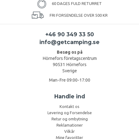
60 DAGES FULD RETURRET
FRI FORSENDELSE OVER 500 KR
+46 90 349 33 50
info@getcamping.se
Besøg os på
Hörnefors företagscentrum
90531 Hörnefors
Sverige
Man-Fre 09:00-17:00
Handle ind
Kontakt os
Levering og Forsendelse
Retur og ombytning
Reklamationer
Vilkår
Mine favoritter