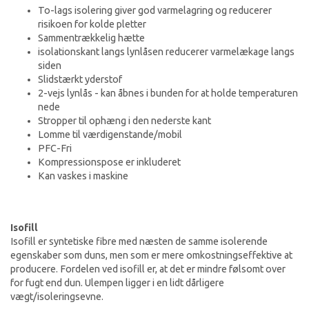
To-lags isolering giver god varmelagring og reducerer
risikoen for kolde pletter
Sammentrækkelig hætte
isolationskant langs lynlåsen reducerer varmelækage langs
siden
Slidstærkt yderstof
2-vejs lynlås - kan åbnes i bunden for at holde temperaturen
nede
Stropper til ophæng i den nederste kant
Lomme til værdigenstande/mobil
PFC-Fri
Kompressionspose er inkluderet
Kan vaskes i maskine
Isofill
Isofill er syntetiske fibre med næsten de samme isolerende
egenskaber som duns, men som er mere omkostningseffektive at
producere. Fordelen ved isofill er, at det er mindre følsomt over
for fugt end dun. Ulempen ligger i en lidt dårligere
vægt/isoleringsevne.