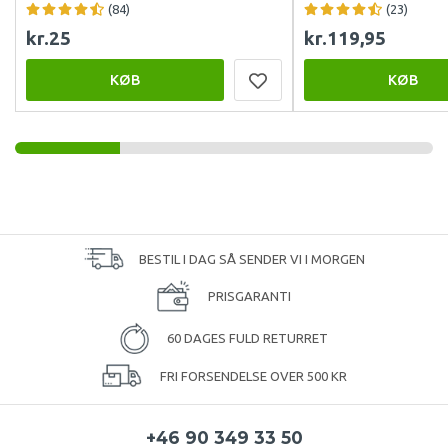
(84)
(23)
kr.25
kr.119,95
KØB
KØB
BESTIL I DAG SÅ SENDER VI I MORGEN
PRISGARANTI
60 DAGES FULD RETURRET
FRI FORSENDELSE OVER 500 KR
+46 90 349 33 50