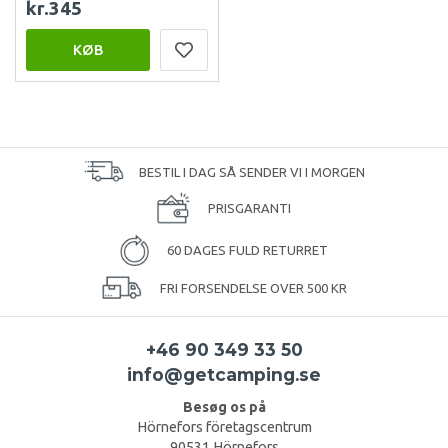
kr.345
KØB
BESTIL I DAG SÅ SENDER VI I MORGEN
PRISGARANTI
60 DAGES FULD RETURRET
FRI FORSENDELSE OVER 500 KR
+46 90 349 33 50
info@getcamping.se
Besøg os på
Hörnefors företagscentrum
90531 Hörnefors