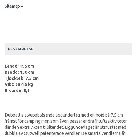
Sitemap »
BESKRIVELSE
Längd: 195 cm
Bredd: 130 cm
Tjocklek: 7,5 cm
Vikt: ca 4,9 kg
R-värde: 8,3
Dubbelt självuppblåsande liggunderlag med en höjd på 7,5 cm
främst för camping men som även passar andra friluftsaktiviteter
där den extra vikten tillåter det. Liggunderlaget är utsrustat med
dubbla av Outwell patenterade ventiler. De smarta ventilerna är