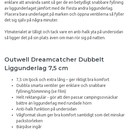
enklare att använda samt så ger de en betydligt snabbare fyllning
av liggunderlaget jämfört med de flesta andra liggunderlag.
Placera bara underlaget på marken och öppna ventilerna så fyller
det sig själv på några minuter.
Ytmaterialet är tåligt och tack vare en anti-halk yta på undersidan
så ligger det på sin plats även om man rör sig på natten.
Outwell Dreamcatcher Dubbelt
Liggunderlag 7,5 cm
7,5 cm tjock och extra lång – ger riktigt bra komfort
Dubbla smarta ventiler ger enklare och snabbare
fyllning/tömmning (se film)
Helt rektangulär - gör att den passar campingsovsäckar
bättre än liggunderlag med rundade hörn
Anti-halk funktion på undersidan
Vågformat skum ger bra komfort samtidigt som det minskar
packstorleken
Bärpåse ingår