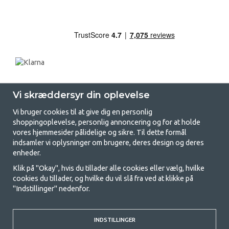
Vi skræddersyr din oplevelse
Vi bruger cookies til at give dig en personlig
shoppingoplevelse, personlig annoncering og for at holde
vores hjemmesider pålidelige og sikre. Til dette formål
indsamler vi oplysninger om brugere, deres design og deres
GetCamping.dk - Din butik for
enheder.
camping og friluftsliv
Klik på "Okay", hvis du tillader alle cookies eller vælg, hvilke
cookies du tillader, og hvilke du vil slå fra ved at klikke på
Camping kan enten være en livsstil eller en måde at samle familien på til
"Indstillinger" nedenfor.
et fælles eventyr. Uanset hvilken kategori du tilhører, finder du alt, du
har brug for af campingudstyr her hos os. Vi synes, at alle skal have råd
til at campere, så vi tilbyder rigtig gode priser på familietelte,
campingvogns-telte og alt andet udstyr til camping og friluftsliv. Vores
INDSTILLINGER