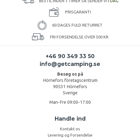
BESTIL INDEN
7
TIMER SÅ SENDER VI
I DAG
PRISGARANTI
60 DAGES FULD RETURRET
FRI FORSENDELSE OVER 500 KR
+46 90 349 33 50
info@getcamping.se
Besøg os på
Hörnefors företagscentrum
90531 Hörnefors
Sverige
Man-Fre 09:00-17:00
Handle ind
Kontakt os
Levering og Forsendelse