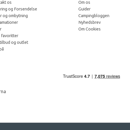
akt os
Om os
ring og Forsendelse
Guider
r og ombytning
Campingbloggen
amationer
Nyhedsbrev
r
Om Cookies
 favoritter
tilbud og outlet
på