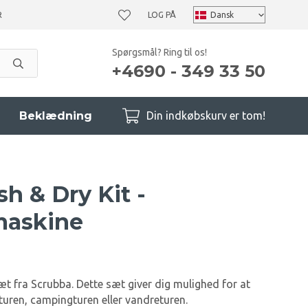
KR
LOG PÅ
Spørgsmål? Ring til os!
+4690 - 349 33 50
Beklædning
Din indkøbskurv er tom!
h & Dry Kit -
askine
t fra Scrubba. Dette sæt giver dig mulighed for at
 turen, campingturen eller vandreturen.