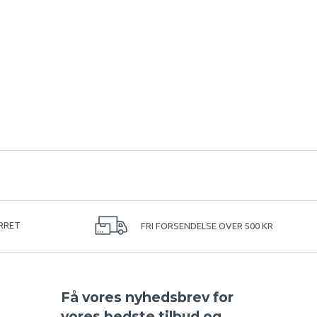
RRET
FRI FORSENDELSE OVER 500 KR
Få vores nyhedsbrev for
vores bedste tilbud og