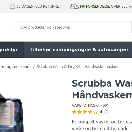
I
FRI FORSENDELSE
OVER 500 
60 DAGES FULD RETURRET
udstyr
Tilbehør campingvogne & autocamper
tøj og redskaber
/
Scrubba Wash & Dry Kit - Håndvaskemaskine
Scrubba Was
Håndvaskem
VARE-ID:
HCSKIT-001
4
(2)
Et komplet vaske- og tørresæ
vaske og tørre dit tøj under