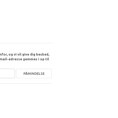
or, og vi vil give dig besked,
-mail-adresse gemmes i op til
PÅMINDELSE