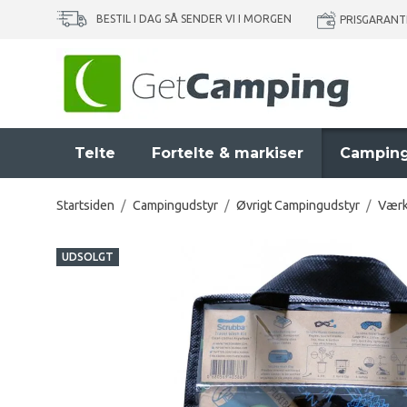
BESTIL I DAG SÅ SENDER VI I MORGEN
PRISGARANT
Telte
Fortelte & markiser
Camping
Startsiden
/
Campingudstyr
/
Øvrigt Campingudstyr
/
Værk
UDSOLGT