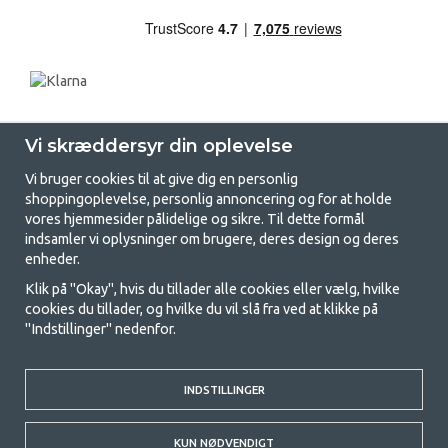
Vi skræddersyr din oplevelse
Vi bruger cookies til at give dig en personlig
shoppingoplevelse, personlig annoncering og for at holde
vores hjemmesider pålidelige og sikre. Til dette formål
indsamler vi oplysninger om brugere, deres design og deres
GetCamping.dk - Din butik for
enheder.
camping og friluftsliv
Klik på "Okay", hvis du tillader alle cookies eller vælg, hvilke
cookies du tillader, og hvilke du vil slå fra ved at klikke på
Camping kan enten være en livsstil eller en måde at samle familien på til
"Indstillinger" nedenfor.
et fælles eventyr. Uanset hvilken kategori du tilhører, finder du alt, du
har brug for af campingudstyr her hos os. Vi synes, at alle skal have råd
til at campere, så vi tilbyder rigtig gode priser på familietelte,
campingvogns-telte og alt andet udstyr til camping og friluftsliv. Vores
INDSTILLINGER
mål er at tilbyde det bedste campingudstyr med hensyn til kvalitet og
funktionalitet i hver priskategori. Du er velkommen til at kontakte os,
KUN NØDVENDIGT
hvis der er noget, du mangler eller vil vide mere om.