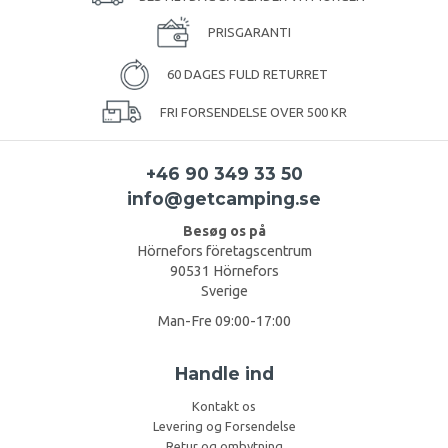
PRISGARANTI
60 DAGES FULD RETURRET
FRI FORSENDELSE OVER 500 KR
+46 90 349 33 50
info@getcamping.se
Besøg os på
Hörnefors företagscentrum
90531 Hörnefors
Sverige
Man-Fre 09:00-17:00
Handle ind
Kontakt os
Levering og Forsendelse
Retur og ombytning