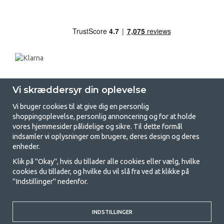
Vi skræddersyr din oplevelse
Vi bruger cookies til at give dig en personlig
shoppingoplevelse, personlig annoncering og for at holde
vores hjemmesider pålidelige og sikre. Til dette formål
indsamler vi oplysninger om brugere, deres design og deres
GetCamping.dk - Din butik for
enheder.
camping og friluftsliv
Klik på "Okay", hvis du tillader alle cookies eller vælg, hvilke
cookies du tillader, og hvilke du vil slå fra ved at klikke på
Camping kan enten være en livsstil eller en måde at samle familien på til
"Indstillinger" nedenfor.
et fælles eventyr. Uanset hvilken kategori du tilhører, finder du alt, du
har brug for af campingudstyr her hos os. Vi synes, at alle skal have råd
til at campere, så vi tilbyder rigtig gode priser på familietelte,
campingvogns-telte og alt andet udstyr til camping og friluftsliv. Vores
INDSTILLINGER
mål er at tilbyde det bedste campingudstyr med hensyn til kvalitet og