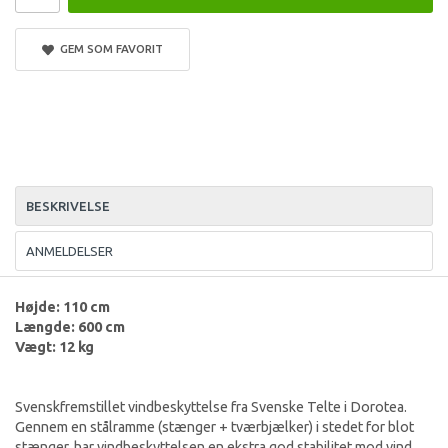
GEM SOM FAVORIT
BESKRIVELSE
ANMELDELSER
Højde: 110 cm
Længde: 600 cm
Vægt: 12 kg
Svenskfremstillet vindbeskyttelse fra Svenske Telte i Dorotea.
Gennem en stålramme (stænger + tværbjælker) i stedet for blot
stænger, har vindbeskyttelsen en ekstra god stabilitet mod vind.