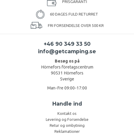
PRISGARANTI
60 DAGES FULD RETURRET
FRI FORSENDELSE OVER 500 KR
+46 90 349 33 50
info@getcamping.se
Besøg os på
Hörnefors företagscentrum
90531 Hörnefors
Sverige
Man-Fre 09:00-17:00
Handle ind
Kontakt os
Levering og Forsendelse
Retur og ombytning
Reklamationer