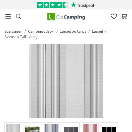
Startsiden
/
Campingudstyr
/
Læsejl og tarps
/
Læsejl
/
Svenska Tält Læsejl