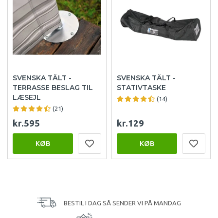
SVENSKA TÄLT -
SVENSKA TÄLT -
TERRASSE BESLAG TIL
STATIVTASKE
LÆSEJL
(14)
(21)
kr.595
kr.129
KØB
KØB
BESTIL I DAG SÅ SENDER VI PÅ MANDAG