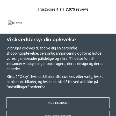
Vi skræddersyr din oplevelse
Vi bruger cookies til at give dig en personlig
shoppingoplevelse, personlig annoncering og for at holde
vores hjemmesider pålidelige og sikre. Til dette formål
indsamler vi oplysninger om brugere, deres design og deres
GetCamping.dk - Din butik for
enheder.
camping og friluftsliv
Klik på "Okay", hvis du tillader alle cookies eller vælg, hvilke
cookies du tillader, og hvilke du vil slå fra ved at klikke på
Camping kan enten være en livsstil eller en måde at samle familien på til
"Indstillinger" nedenfor.
et fælles eventyr. Uanset hvilken kategori du tilhører, finder du alt, du
har brug for af campingudstyr her hos os. Vi synes, at alle skal have råd
til at campere, så vi tilbyder rigtig gode priser på familietelte,
campingvogns-telte og alt andet udstyr til camping og friluftsliv. Vores
INDSTILLINGER
mål er at tilbyde det bedste campingudstyr med hensyn til kvalitet og
funktionalitet i hver priskategori. Du er velkommen til at kontakte os,