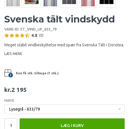
Svenska tält vindskydd
VARE-ID:
ST_VIND_UF_633_79
4.8
(5)
Meget stabil vindbeskyttelse med spær fra Svenska Tält i Dorotea.
LÆS MERE
Kun få stk. tilbage (1 stk.)
kr.2 195
FARVE
LÆG I KURV