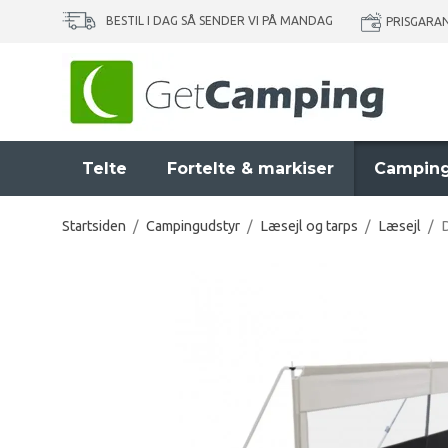
BESTIL I DAG SÅ SENDER VI PÅ MANDAG
PRISGARA
Telte
Fortelte & markiser
Camping
Startsiden
/
Campingudstyr
/
Læsejl og tarps
/
Læsejl
/