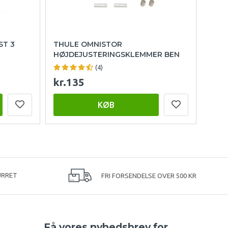
ST 3
THULE OMNISTOR
HØJDEJUSTERINGSKLEMMER BEN
(4)
kr.135
KØB
URRET
FRI FORSENDELSE OVER 500 KR
Få vores nyhedsbrev for