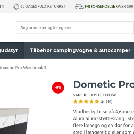
NTI
FRI FORSENDELSE
OVER 500
60 DAGES FULD RETURRET
udstyr
Tilbehør campingvogne & autocamper
Dometic Pro Windbreak 3
Dometic Pro
-9%
VARE-ID:
DO9120000356
5
(10)
Vindbeskyttelse på 4,6 meter
Aluminiumsstøttestang i sted
flere læhegn og en dør for at
sted i længere tid eller som 