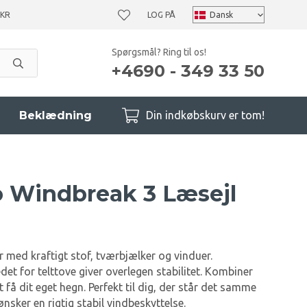
 KR
LOG PÅ
Spørgsmål? Ring til os!
+4690 - 349 33 50
Beklædning
Din indkøbskurv er tom!
 Windbreak 3 Læsejl
 med kraftigt stof, tværbjælker og vinduer.
et for telttove giver overlegen stabilitet. Kombiner
 få dit eget hegn. Perfekt til dig, der står det samme
ønsker en rigtig stabil vindbeskyttelse.