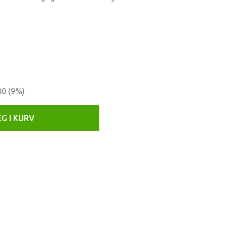
)
00
(
9
%)
G I KURV