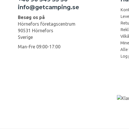
info@getcamping.se
Kont
Leve
Besøg os på
Retu
Hörnefors företagscentrum
Rekl
90531 Hörnefors
Vilkå
Sverige
Mine
Man-Fre 09:00-17:00
Alle 
Log 