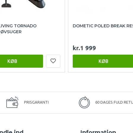
LIVING TORNADO
DOMETIC POLED BREAK RE
ØVSUGER
kr.1 999
KØB
KØB
PRISGARANTI
60 DAGES FULD RET
ndle ind
Information