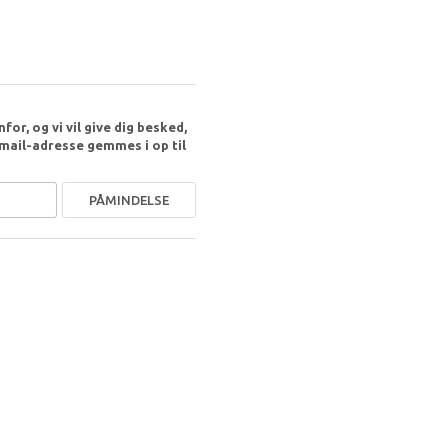
or, og vi vil give dig besked,
-mail-adresse gemmes i op til
PÅMINDELSE