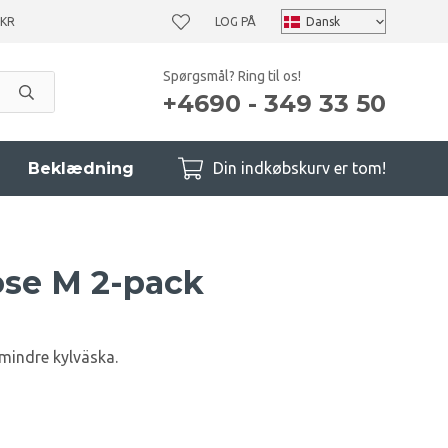
 KR
LOG PÅ
Spørgsmål? Ring til os!
+4690 - 349 33 50
Beklædning
Din indkøbskurv er tom!
ose M 2-pack
 mindre kylväska.