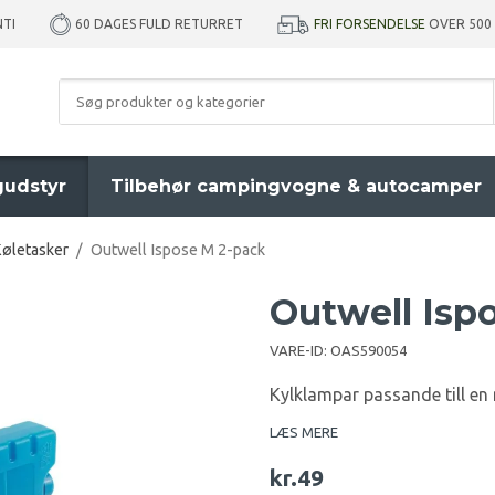
NTI
FRI FORSENDELSE
OVER 500
60 DAGES FULD RETURRET
udstyr
Tilbehør campingvogne & autocamper
øletasker
/
Outwell Ispose M 2-pack
Outwell Isp
VARE-ID:
OAS590054
Kylklampar passande till en
LÆS MERE
kr.49