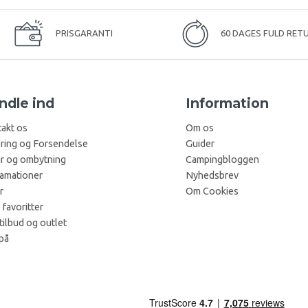
PRISGARANTI
60 DAGES FULD RET
ndle ind
Information
akt os
Om os
ring og Forsendelse
Guider
r og ombytning
Campingbloggen
amationer
Nyhedsbrev
r
Om Cookies
 favoritter
tilbud og outlet
på