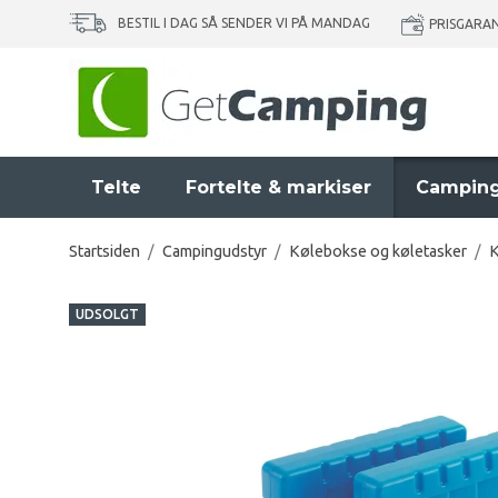
BESTIL I DAG SÅ SENDER VI PÅ MANDAG
PRISGARA
Telte
Fortelte & markiser
Camping
Startsiden
/
Campingudstyr
/
Kølebokse og køletasker
/
K
UDSOLGT