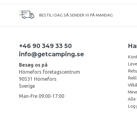
BESTIL I DAG SÅ SENDER VI PÅ MANDAG
+46 90 349 33 50
Ha
info@getcamping.se
Kont
Leve
Besøg os på
Retu
Hörnefors företagscentrum
Rekl
90531 Hörnefors
Vilkå
Sverige
Mine
Man-Fre 09:00-17:00
Alle 
Log 