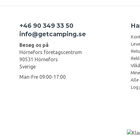
+46 90 349 33 50
Ha
info@getcamping.se
Kont
Leve
Besøg os på
Retu
Hörnefors företagscentrum
Rekl
90531 Hörnefors
Vilkå
Sverige
Mine
Man-Fre 09:00-17:00
Alle 
Log 