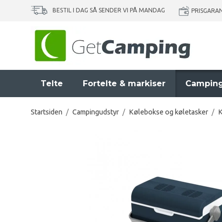
BESTIL I DAG SÅ SENDER VI PÅ MANDAG
PRISGARA
Telte
Fortelte & markiser
Camping
Startsiden
/
Campingudstyr
/
Kølebokse og køletasker
/
K