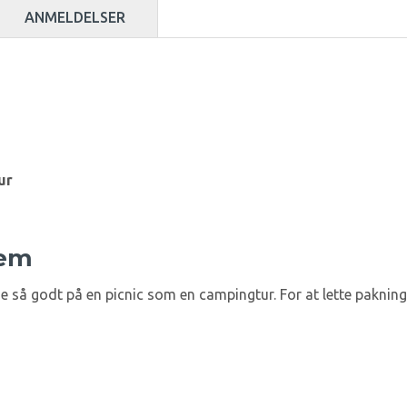
ANMELDELSER
ur
jem
ige så godt på en picnic som en campingtur. For at lette pakni