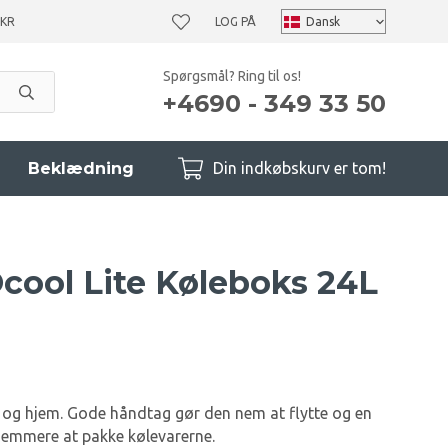
 KR
LOG PÅ
Spørgsmål? Ring til os!
+4690 - 349 33 50
Beklædning
Din indkøbskurv er tom!
cool Lite Køleboks 24L
ler og hjem. Gode håndtag gør den nem at flytte og en
 nemmere at pakke kølevarerne.