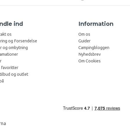
ndle ind
Information
akt os
Om os
ring og Forsendelse
Guider
r og ombytning
Campingbloggen
amationer
Nyhedsbrev
r
Om Cookies
 favoritter
tilbud og outlet
på