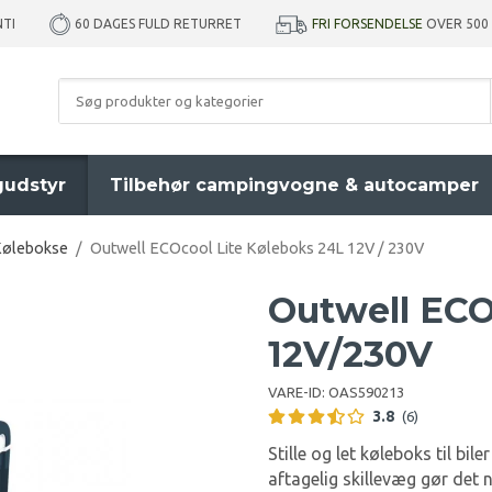
NTI
FRI FORSENDELSE
OVER 500
60 DAGES FULD RETURRET
udstyr
Tilbehør campingvogne & autocamper
ølebokse
/
Outwell ECOcool Lite Køleboks 24L 12V / 230V
Outwell ECO
12V/230V
VARE-ID:
OAS590213
3.8
(6)
Stille og let køleboks til bi
aftagelig skillevæg gør det