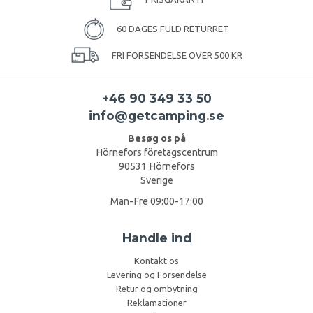
60 DAGES FULD RETURRET
FRI FORSENDELSE OVER 500 KR
+46 90 349 33 50
info@getcamping.se
Besøg os på
Hörnefors företagscentrum
90531 Hörnefors
Sverige
Man-Fre 09:00-17:00
Handle ind
Kontakt os
Levering og Forsendelse
Retur og ombytning
Reklamationer