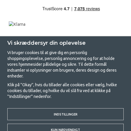
Vi skræddersyr din oplevelse
Vi bruger cookies til at give dig en personlig
shoppingoplevelse, personlig annoncering og for at holde
vores hjemmesider pålidelige og sikre. Til dette formål
indsamler vi oplysninger om brugere, deres design og deres
GetCamping.dk - Din butik for
enheder.
camping og friluftsliv
Klik på "Okay", hvis du tillader alle cookies eller vælg, hvilke
cookies du tillader, og hvilke du vil slå fra ved at klikke på
Camping kan enten være en livsstil eller en måde at samle familien på til
"Indstillinger" nedenfor.
et fælles eventyr. Uanset hvilken kategori du tilhører, finder du alt, du
har brug for af campingudstyr her hos os. Vi synes, at alle skal have råd
til at campere, så vi tilbyder rigtig gode priser på familietelte,
campingvogns-telte og alt andet udstyr til camping og friluftsliv. Vores
INDSTILLINGER
mål er at tilbyde det bedste campingudstyr med hensyn til kvalitet og
funktionalitet i hver priskategori. Du er velkommen til at kontakte os,
KUN NØDVENDIGT
hvis der er noget, du mangler eller vil vide mere om.