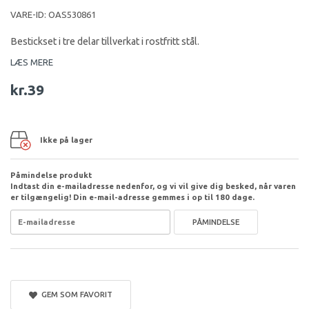
VARE-ID:
OAS530861
Bestickset i tre delar tillverkat i rostfritt stål.
LÆS MERE
kr.39
Ikke på lager
Påmindelse produkt
Indtast din e-mailadresse nedenfor, og vi vil give dig besked, når varen
er tilgængelig! Din e-mail-adresse gemmes i op til 180 dage.
PÅMINDELSE
GEM SOM FAVORIT