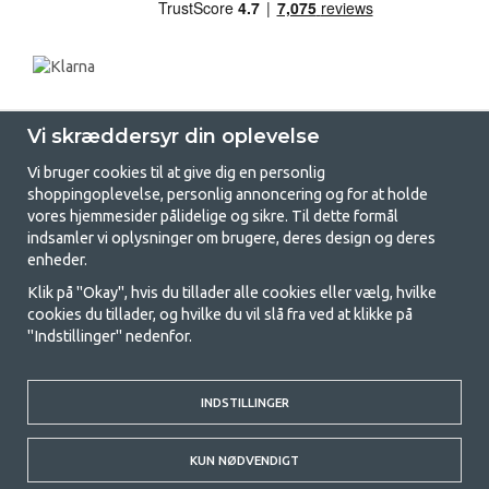
Vi skræddersyr din oplevelse
Vi bruger cookies til at give dig en personlig
shoppingoplevelse, personlig annoncering og for at holde
vores hjemmesider pålidelige og sikre. Til dette formål
indsamler vi oplysninger om brugere, deres design og deres
GetCamping.dk - Din butik for
enheder.
camping og friluftsliv
Klik på "Okay", hvis du tillader alle cookies eller vælg, hvilke
cookies du tillader, og hvilke du vil slå fra ved at klikke på
Camping kan enten være en livsstil eller en måde at samle familien på til
"Indstillinger" nedenfor.
et fælles eventyr. Uanset hvilken kategori du tilhører, finder du alt, du
har brug for af campingudstyr her hos os. Vi synes, at alle skal have råd
til at campere, så vi tilbyder rigtig gode priser på familietelte,
campingvogns-telte og alt andet udstyr til camping og friluftsliv. Vores
INDSTILLINGER
mål er at tilbyde det bedste campingudstyr med hensyn til kvalitet og
funktionalitet i hver priskategori. Du er velkommen til at kontakte os,
KUN NØDVENDIGT
hvis der er noget, du mangler eller vil vide mere om.