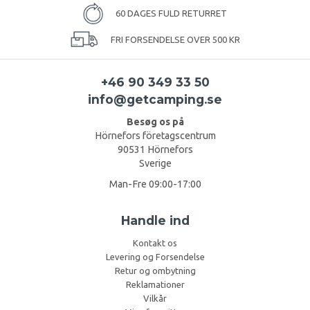
60 DAGES FULD RETURRET
FRI FORSENDELSE OVER 500 KR
+46 90 349 33 50
info@getcamping.se
Besøg os på
Hörnefors företagscentrum
90531 Hörnefors
Sverige
Man-Fre 09:00-17:00
Handle ind
Kontakt os
Levering og Forsendelse
Retur og ombytning
Reklamationer
Vilkår