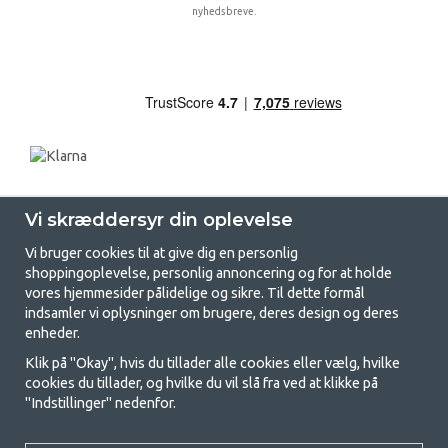
nyhedsbreve.
Vi skræddersyr din oplevelse
Vi bruger cookies til at give dig en personlig
shoppingoplevelse, personlig annoncering og for at holde
vores hjemmesider pålidelige og sikre. Til dette formål
indsamler vi oplysninger om brugere, deres design og deres
GetCamping.dk - Din butik for
enheder.
camping og friluftsliv
Klik på "Okay", hvis du tillader alle cookies eller vælg, hvilke
cookies du tillader, og hvilke du vil slå fra ved at klikke på
Camping kan enten være en livsstil eller en måde at samle familien på til
"Indstillinger" nedenfor.
et fælles eventyr. Uanset hvilken kategori du tilhører, finder du alt, du
har brug for af campingudstyr her hos os. Vi synes, at alle skal have råd
til at campere, så vi tilbyder rigtig gode priser på familietelte,