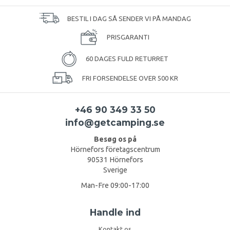
BESTIL I DAG SÅ SENDER VI PÅ MANDAG
PRISGARANTI
60 DAGES FULD RETURRET
FRI FORSENDELSE OVER 500 KR
+46 90 349 33 50
info@getcamping.se
Besøg os på
Hörnefors företagscentrum
90531 Hörnefors
Sverige
Man-Fre 09:00-17:00
Handle ind
Kontakt os