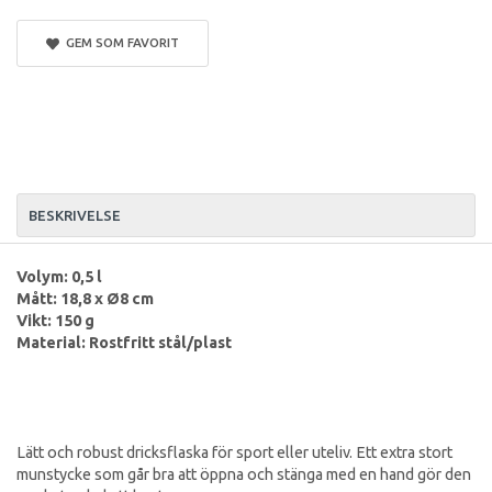
GEM SOM FAVORIT
BESKRIVELSE
Volym: 0,5 l
Mått: 18,8 x Ø8 cm
Vikt: 150 g
Material: Rostfritt stål/plast
Lätt och robust dricksflaska för sport eller uteliv. Ett extra stort
munstycke som går bra att öppna och stänga med en hand gör den