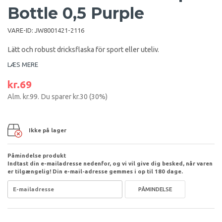
Bottle 0,5 Purple
VARE-ID:
JW8001421-2116
Lätt och robust dricksflaska för sport eller uteliv.
LÆS MERE
kr.69
Alm.
kr.99
. Du sparer
kr.30
(
30
%)
Ikke på lager
Påmindelse produkt
Indtast din e-mailadresse nedenfor, og vi vil give dig besked, når varen
er tilgængelig! Din e-mail-adresse gemmes i op til 180 dage.
PÅMINDELSE