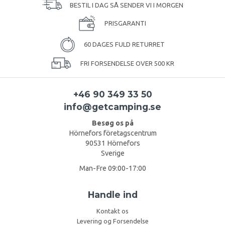
BESTIL I DAG SÅ SENDER VI I MORGEN
PRISGARANTI
60 DAGES FULD RETURRET
FRI FORSENDELSE OVER 500 KR
+46 90 349 33 50
info@getcamping.se
Besøg os på
Hörnefors företagscentrum
90531 Hörnefors
Sverige
Man-Fre 09:00-17:00
Handle ind
Kontakt os
Levering og Forsendelse