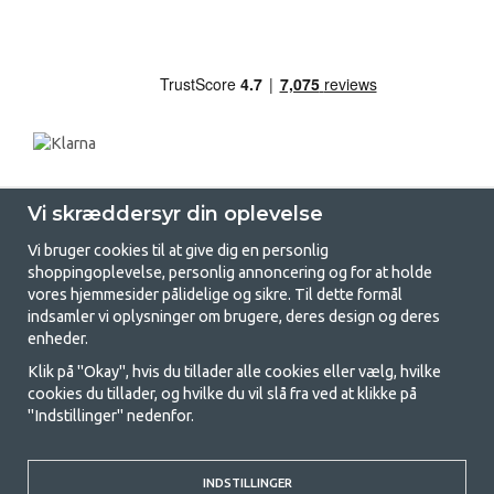
Vi skræddersyr din oplevelse
Vi bruger cookies til at give dig en personlig
shoppingoplevelse, personlig annoncering og for at holde
vores hjemmesider pålidelige og sikre. Til dette formål
indsamler vi oplysninger om brugere, deres design og deres
GetCamping.dk - Din butik for
enheder.
camping og friluftsliv
Klik på "Okay", hvis du tillader alle cookies eller vælg, hvilke
cookies du tillader, og hvilke du vil slå fra ved at klikke på
Camping kan enten være en livsstil eller en måde at samle familien på til
"Indstillinger" nedenfor.
et fælles eventyr. Uanset hvilken kategori du tilhører, finder du alt, du
har brug for af campingudstyr her hos os. Vi synes, at alle skal have råd
til at campere, så vi tilbyder rigtig gode priser på familietelte,
campingvogns-telte og alt andet udstyr til camping og friluftsliv. Vores
INDSTILLINGER