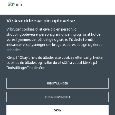
Vi skræddersyr din oplevelse
Vi bruger cookies til at give dig en personlig
shoppingoplevelse, personlig annoncering og for at holde
vores hjemmesider pålidelige og sikre. Til dette formål
indsamler vi oplysninger om brugere, deres design og deres
GetCamping.dk - Din butik for
enheder.
camping og friluftsliv
Klik på "Okay", hvis du tillader alle cookies eller vælg, hvilke
cookies du tillader, og hvilke du vil slå fra ved at klikke på
Camping kan enten være en livsstil eller en måde at samle familien på til
"Indstillinger" nedenfor.
et fælles eventyr. Uanset hvilken kategori du tilhører, finder du alt, du
har brug for af campingudstyr her hos os. Vi synes, at alle skal have råd
til at campere, så vi tilbyder rigtig gode priser på familietelte,
campingvogns-telte og alt andet udstyr til camping og friluftsliv. Vores
INDSTILLINGER
mål er at tilbyde det bedste campingudstyr med hensyn til kvalitet og
funktionalitet i hver priskategori. Du er velkommen til at kontakte os,
KUN NØDVENDIGT
hvis der er noget, du mangler eller vil vide mere om.
© 2020 GetCamping. All rights reserved.
OKAY