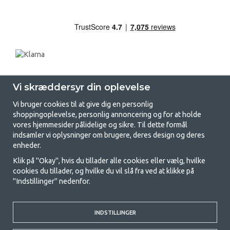
Vi skræddersyr din oplevelse
Vi bruger cookies til at give dig en personlig
shoppingoplevelse, personlig annoncering og for at holde
vores hjemmesider pålidelige og sikre. Til dette formål
indsamler vi oplysninger om brugere, deres design og deres
GetCamping.dk - Din butik for
enheder.
camping og friluftsliv
Klik på "Okay", hvis du tillader alle cookies eller vælg, hvilke
cookies du tillader, og hvilke du vil slå fra ved at klikke på
Camping kan enten være en livsstil eller en måde at samle familien på til
"Indstillinger" nedenfor.
et fælles eventyr. Uanset hvilken kategori du tilhører, finder du alt, du
har brug for af campingudstyr her hos os. Vi synes, at alle skal have råd
til at campere, så vi tilbyder rigtig gode priser på familietelte,
campingvogns-telte og alt andet udstyr til camping og friluftsliv. Vores
INDSTILLINGER
mål er at tilbyde det bedste campingudstyr med hensyn til kvalitet og