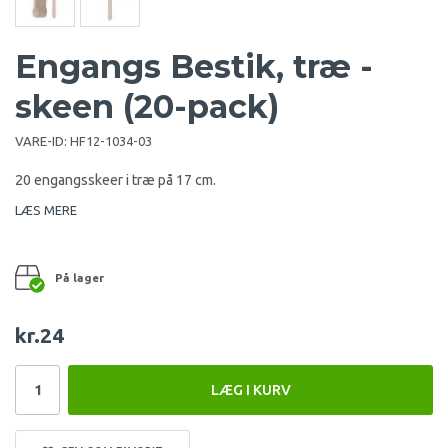
Engangs Bestik, træ -
skeen (20-pack)
VARE-ID:
HF12-1034-03
20 engangsskeer i træ på 17 cm.
LÆS MERE
På lager
kr.24
LÆG I KURV