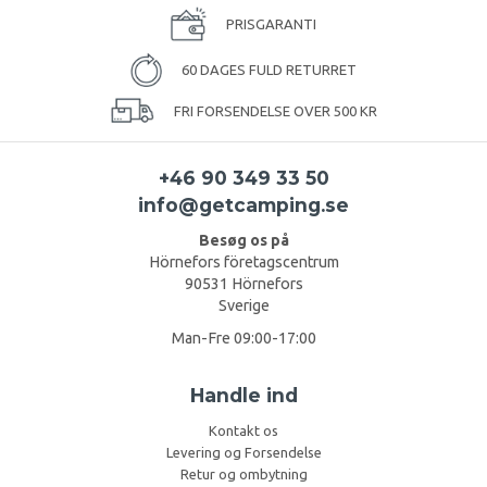
PRISGARANTI
60 DAGES FULD RETURRET
FRI FORSENDELSE OVER 500 KR
+46 90 349 33 50
info@getcamping.se
Besøg os på
Hörnefors företagscentrum
90531 Hörnefors
Sverige
Man-Fre 09:00-17:00
Handle ind
Kontakt os
Levering og Forsendelse
Retur og ombytning