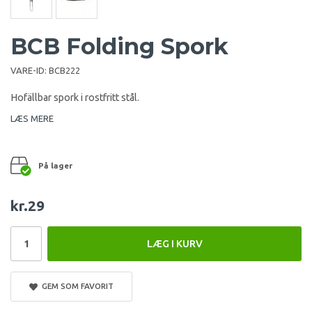
BCB Folding Spork
VARE-ID:
BCB222
Hofällbar spork i rostfritt stål.
LÆS MERE
På lager
kr.29
LÆG I KURV
GEM SOM FAVORIT