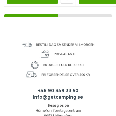
BESTIL I DAG SÅ SENDER VI I MORGEN
PRISGARANTI
60 DAGES FULD RETURRET
FRI FORSENDELSE OVER 500 KR
+46 90 349 33 50
info@getcamping.se
Besøg os på
Hörnefors företagscentrum
90531 Hörnefors