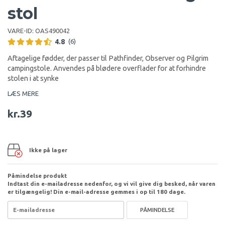
stol
VARE-ID:
OAS490042
4.8
(6)
Aftagelige fødder, der passer til Pathfinder, Observer og Pilgrim
campingstole. Anvendes på blødere overflader for at forhindre
stolen i at synke
LÆS MERE
kr.39
Ikke på lager
Påmindelse produkt
Indtast din e-mailadresse nedenfor, og vi vil give dig besked, når varen
er tilgængelig! Din e-mail-adresse gemmes i op til 180 dage.
PÅMINDELSE