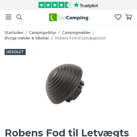
Startsiden
/
Campingudstyr
/
Campingmøbler
/
Øvrige møbler & tilbehør
/
Robens Fod til Letvægtsstol
UDSOLGT
Robens Fod til Letvægts