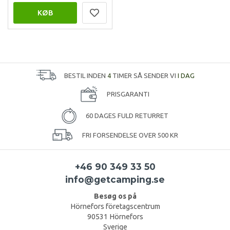
KØB
BESTIL INDEN
4
TIMER SÅ SENDER VI
I DAG
PRISGARANTI
60 DAGES FULD RETURRET
FRI FORSENDELSE OVER 500 KR
+46 90 349 33 50
info@getcamping.se
Besøg os på
Hörnefors företagscentrum
90531 Hörnefors
Sverige