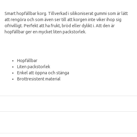
Smart hopfällbar korg. Tillverkad i silikoniserat gummi som är lätt
att rengöra och som även ser till att korgen inte viker ihop sig
ofrivilligt. Perfekt att ha frukt, bröd eller dylikt i. Att den är
hopfällbar ger en mycket liten packstorlek.
Hopfällbar
Liten packstorlek
Enkel att öppna och stänga
Brottresistent material