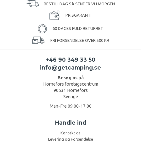
BESTIL I DAG SÅ SENDER VI I MORGEN
PRISGARANTI
60 DAGES FULD RETURRET
FRI FORSENDELSE OVER 500 KR
+46 90 349 33 50
info@getcamping.se
Besøg os på
Hörnefors företagscentrum
90531 Hörnefors
Sverige
Man-Fre 09:00-17:00
Handle ind
Kontakt os
Levering og Forsendelse