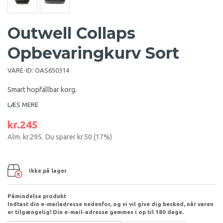
Outwell Collaps
Opbevaringkurv Sort
VARE-ID:
OAS650314
Smart hopfällbar korg.
LÆS MERE
kr.245
Alm.
kr.295
. Du sparer
kr.50
(
17
%)
Ikke på lager
Påmindelse produkt
Indtast din e-mailadresse nedenfor, og vi vil give dig besked, når varen
er tilgængelig! Din e-mail-adresse gemmes i op til 180 dage.