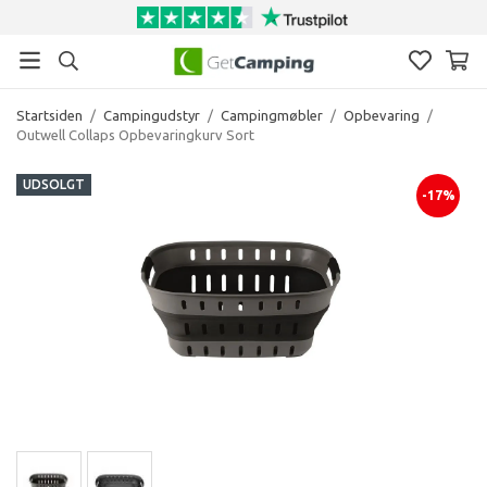
Startsiden
/
Campingudstyr
/
Campingmøbler
/
Opbevaring
/
Outwell Collaps Opbevaringkurv Sort
UDSOLGT
-17%