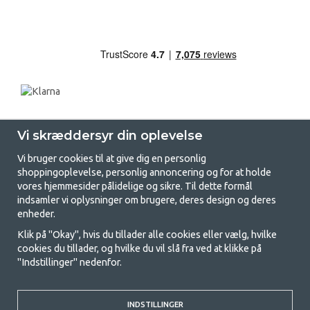
Vi skræddersyr din oplevelse
Vi bruger cookies til at give dig en personlig
shoppingoplevelse, personlig annoncering og for at holde
vores hjemmesider pålidelige og sikre. Til dette formål
indsamler vi oplysninger om brugere, deres design og deres
GetCamping.dk - Din butik for
enheder.
camping og friluftsliv
Klik på "Okay", hvis du tillader alle cookies eller vælg, hvilke
cookies du tillader, og hvilke du vil slå fra ved at klikke på
Camping kan enten være en livsstil eller en måde at samle familien på til
"Indstillinger" nedenfor.
et fælles eventyr. Uanset hvilken kategori du tilhører, finder du alt, du
har brug for af campingudstyr her hos os. Vi synes, at alle skal have råd
til at campere, så vi tilbyder rigtig gode priser på familietelte,
campingvogns-telte og alt andet udstyr til camping og friluftsliv. Vores
INDSTILLINGER